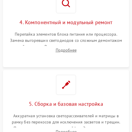
4. Компонентный и модульный ремонт
Перепайка элементов блока питания или процессора.
Замена выгоревших светодиодов со сложным демонтажом
хрупкой матрицы. Восстановление поврежденных дорожек,
Подробнее
прошивка микросхем памяти EEPROM
5. Сборка и базовая настройка
Аккуратная установка светорассеивателей и матрицы в
рамку без перекосов для исключения засветов и трещин.
Подключение внутренних шлейфов. Закрытие корпуса.
Подробнее