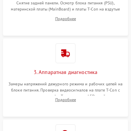
Снятие задней панели. Осмотр блока питания (PSU),
материнской платы (MainBoard) и платы T-Con на вздутые
конденсаторы, прогары, окисления и микротрещины.
Подробнее
Проверка надежности фиксации и целостности шлейфов.
3. Аппаратная диагностика
Замеры напряжений дежурного режима и рабочих цепей на
блоке питания. Проверка видеосигналов на плате T-Con с
помощью осциллографа. Тестирование LED-драйвера и
Подробнее
светодиодных планок подсветки мультиметром.