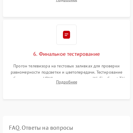
Сброс настроек и обновление программного обеспечения.
6. Финальное тестирование
Прогон телевизора на тестовых заливках для проверки
равномерности подсветки и цветопередачи. Тестирование
работы разъемов HDMI, динамиков, модуля Wi-Fi и Smart TV
Подробнее
в рабочем режиме в течение нескольких часов.
FAQ. Ответы на вопросы