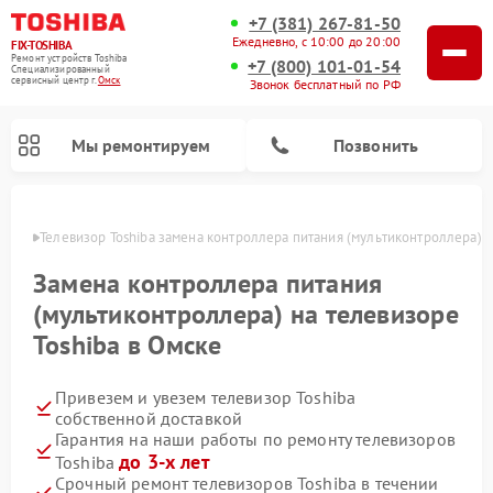
+7 (381) 267-81-50
Ежедневно, с 10:00 до 20:00
FIX-TOSHIBA
Ремонт устройств Toshiba
+7 (800) 101-01-54
Специализированный
cервисный центр г.
Омск
Звонок бесплатный по РФ
Мы ремонтируем
Позвонить
Омске
Телевизор Toshiba замена контроллера питания (мультиконтроллера)
Замена контроллера питания
(мультиконтроллера) на телевизоре
Toshiba в Омске
Привезем и увезем телевизор Toshiba
собственной доставкой
Гарантия на наши работы по ремонту телевизоров
Ремонт микроволновых печей Toshiba
Ремонт стиральных машин Toshiba
Ремонт посудомоечных машин Toshiba
до 3-х лет
Toshiba
Срочный ремонт телевизоров Toshiba в течении