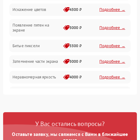
Искажение цветов
4500 ₽
Подробнее →
Звук и аудиосистема
Появление пятен на
Сигнал и приём каналов
5000 ₽
Подробнее →
экране
Разъёмы и интерфейсы
Битые пиксели
5500 ₽
Подробнее →
Механические повреждения
Затемнение части экрана
5000 ₽
Подробнее →
Программное обеспечение
Неравномерная яркость
4000 ₽
Подробнее →
Корпус и механика
Выгорание матрицы
6000 ₽
Подробнее →
Пульт и управление
Сеть и подключения
У Вас остались вопросы?
Оставьте заявку, мы свяжемся с Вами в ближайшее
Аудио