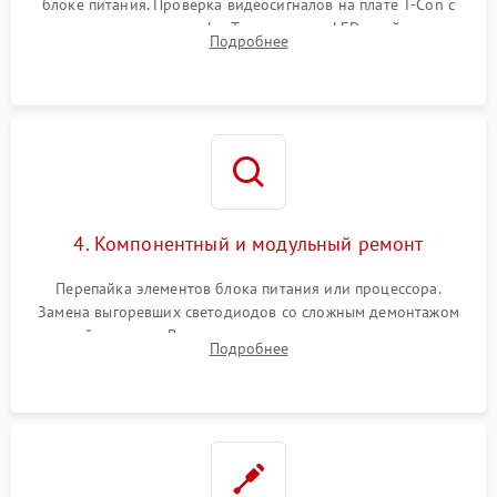
блоке питания. Проверка видеосигналов на плате T-Con с
помощью осциллографа. Тестирование LED-драйвера и
Подробнее
светодиодных планок подсветки мультиметром.
4. Компонентный и модульный ремонт
Перепайка элементов блока питания или процессора.
Замена выгоревших светодиодов со сложным демонтажом
хрупкой матрицы. Восстановление поврежденных дорожек,
Подробнее
прошивка микросхем памяти EEPROM