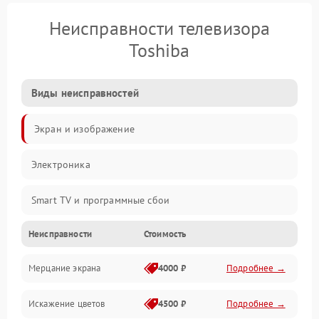
Неисправности телевизора
Toshiba
Виды неисправностей
Экран и изображение
Электроника
Smart TV и программные сбои
Неисправности
Стоимость
Питание и запуск
Мерцание экрана
4000 ₽
Подробнее →
Подсветка и LED-модули
Искажение цветов
4500 ₽
Подробнее →
Звук и аудиосистема