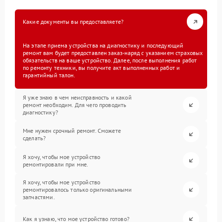
Какие документы вы предоставляете?
На этапе приема устройства на диагностику и последующий
ремонт вам будет предоставлен заказ-наряд с указанием страховых
обязательств на ваше устройство. Далее, после выполнения работ
по ремонту техники, вы получите акт выполненных работ и
гарантийный талон.
Я уже знаю в чем неисправность и какой
ремонт необходим. Для чего проводить
диагностику?
Мне нужен срочный ремонт. Сможете
сделать?
Я хочу, чтобы мое устройство
ремонтировали при мне.
Я хочу, чтобы мое устройство
ремонтировалось только оригинальными
запчастями.
Как я узнаю, что мое устройство готово?