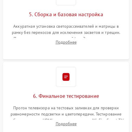
5. Сборка и базовая настройка
Аккуратная установка светорассеивателей и матрицы в
рамку без перекосов для исключения засветов и трещин.
Подключение внутренних шлейфов. Закрытие корпуса.
Подробнее
Сброс настроек и обновление программного обеспечения.
6. Финальное тестирование
Прогон телевизора на тестовых заливках для проверки
равномерности подсветки и цветопередачи. Тестирование
работы разъемов HDMI, динамиков, модуля Wi-Fi и Smart TV
Подробнее
в рабочем режиме в течение нескольких часов.