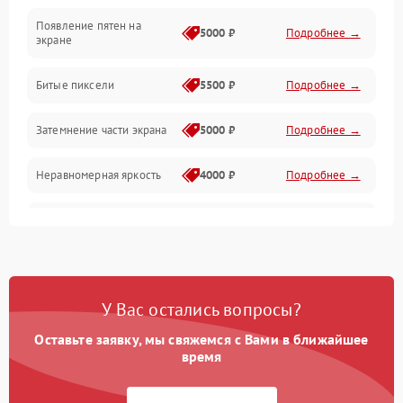
Появление пятен на
Сигнал и приём каналов
5000 ₽
Подробнее →
экране
Разъёмы и интерфейсы
Битые пиксели
5500 ₽
Подробнее →
Механические повреждения
Затемнение части экрана
5000 ₽
Подробнее →
Программное обеспечение
Неравномерная яркость
4000 ₽
Подробнее →
Корпус и механика
Выгорание матрицы
6000 ₽
Подробнее →
Пульт и управление
Сеть и подключения
У Вас остались вопросы?
Оставьте заявку, мы свяжемся с Вами в ближайшее
Аудио
время
Сетевая