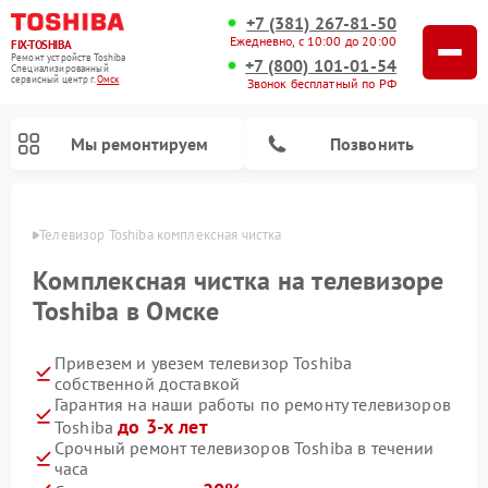
+7 (381) 267-81-50
Ежедневно, с 10:00 до 20:00
FIX-TOSHIBA
Ремонт устройств Toshiba
+7 (800) 101-01-54
Специализированный
cервисный центр г.
Омск
Звонок бесплатный по РФ
Мы ремонтируем
Позвонить
Омске
Телевизор Toshiba комплексная чистка
Комплексная чистка на телевизоре
Toshiba в Омске
Привезем и увезем телевизор Toshiba
собственной доставкой
Гарантия на наши работы по ремонту телевизоров
до 3-х лет
Toshiba
Ремонт микроволновых печей Toshiba
Ремонт стиральных машин Toshiba
Ремонт посудомоечных машин Toshiba
Срочный ремонт телевизоров Toshiba в течении
часа