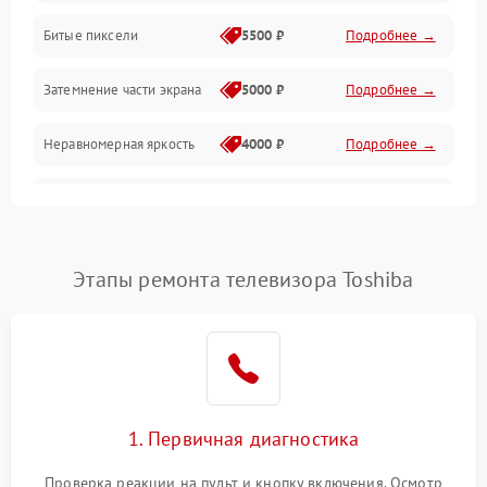
Разъёмы и интерфейсы
Битые пиксели
5500 ₽
Подробнее →
Механические повреждения
Затемнение части экрана
5000 ₽
Подробнее →
Программное обеспечение
Неравномерная яркость
4000 ₽
Подробнее →
Корпус и механика
Выгорание матрицы
6000 ₽
Подробнее →
Пульт и управление
Этапы ремонта телевизора Toshiba
Сеть и подключения
Аудио
Сетевая
1. Первичная диагностика
Проверка реакции на пульт и кнопку включения. Осмотр