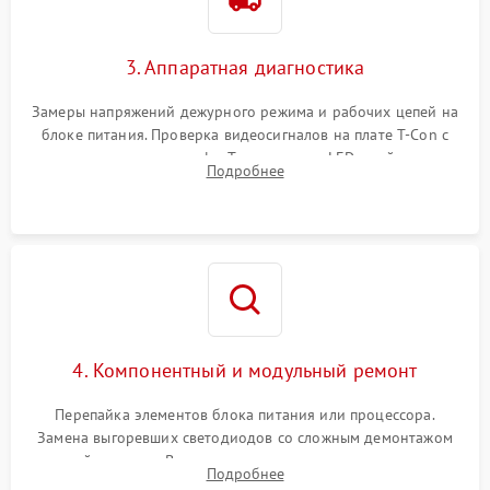
3. Аппаратная диагностика
Замеры напряжений дежурного режима и рабочих цепей на
блоке питания. Проверка видеосигналов на плате T-Con с
помощью осциллографа. Тестирование LED-драйвера и
Подробнее
светодиодных планок подсветки мультиметром.
4. Компонентный и модульный ремонт
Перепайка элементов блока питания или процессора.
Замена выгоревших светодиодов со сложным демонтажом
хрупкой матрицы. Восстановление поврежденных дорожек,
Подробнее
прошивка микросхем памяти EEPROM