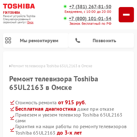
+7 (381) 267-81-50
Ежедневно, с 10:00 до 20:00
FIX-TOSHIBA
Ремонт устройств Toshiba
+7 (800) 101-01-54
Специализированный
cервисный центр г.
Омск
Звонок бесплатный по РФ
Мы ремонтируем
Позвонить
Омске
Ремонт телевизора Toshiba 65UL2163 в Омске
Ремонт телевизора Toshiba
65UL2163 в Омске
от 915 руб.
Стоимость ремонта
Бесплатная диагностика
даже при отказе
Привезем и увезем телевизор Toshiba 65UL2163
сами
Ремонт микроволновых печей Toshiba
Ремонт стиральных машин Toshiba
Ремонт посудомоечных машин Toshiba
Гарантия на наши работы по ремонту телевизоров
до 3-х лет
Toshiba 65UL2163