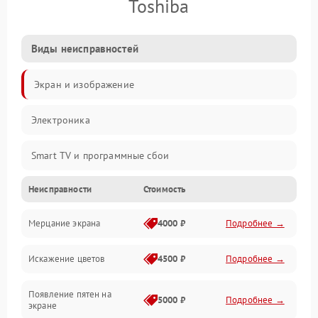
Toshiba
Виды неисправностей
Экран и изображение
Электроника
Smart TV и программные сбои
Неисправности
Стоимость
Питание и запуск
Мерцание экрана
4000 ₽
Подробнее →
Подсветка и LED-модули
Искажение цветов
4500 ₽
Подробнее →
Звук и аудиосистема
Появление пятен на
Сигнал и приём каналов
5000 ₽
Подробнее →
экране