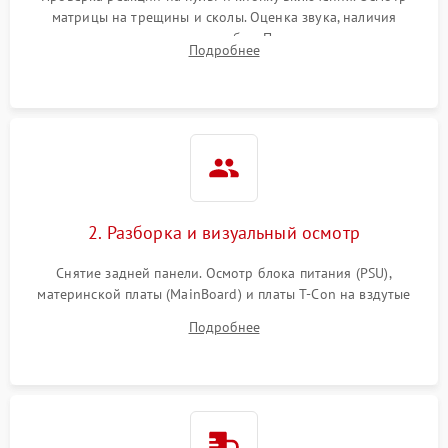
матрицы на трещины и сколы. Оценка звука, наличия
подсветки и индикаторов ошибок. Подключение тестовых
Подробнее
источников сигнала для выявления симптомов поломки.
2. Разборка и визуальный осмотр
Снятие задней панели. Осмотр блока питания (PSU),
материнской платы (MainBoard) и платы T-Con на вздутые
конденсаторы, прогары, окисления и микротрещины.
Подробнее
Проверка надежности фиксации и целостности шлейфов.