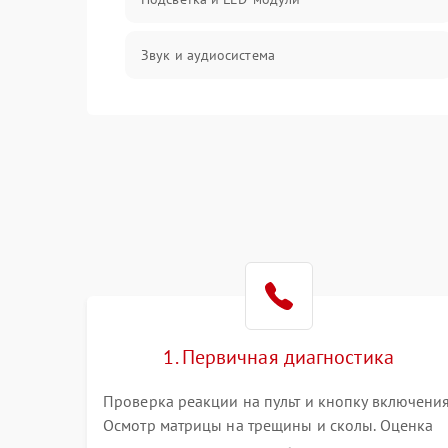
Звук и аудиосистема
Сигнал и приём каналов
Разъёмы и интерфейсы
Механические повреждения
Программное обеспечение
Корпус и механика
1. Первичная диагностика
Пульт и управление
Проверка реакции на пульт и кнопку включения
Осмотр матрицы на трещины и сколы. Оценка
Сеть и подключения