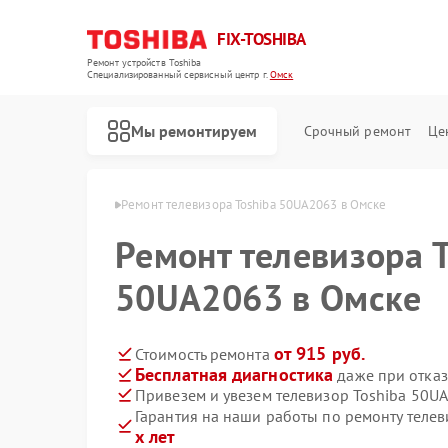
FIX-TOSHIBA
Ремонт устройств Toshiba
Специализированный cервисный центр г.
Омск
Мы ремонтируем
Срочный ремонт
Це
ров Toshiba в Омске
Ремонт телевизора Toshiba 50UA2063 в Омске
Ремонт телевизора T
50UA2063 в Омске
от 915 руб.
Стоимость ремонта
Бесплатная диагностика
даже при отказ
Привезем и увезем телевизор Toshiba 50U
Гарантия на наши работы по ремонту теле
х лет
Ремонт холодильников Toshiba
Ремонт микроволновых печей Toshiba
Ремонт стиральных машин Toshiba
Ремонт посудомоечных машин Toshiba
Ремонт кондиционеров Toshiba