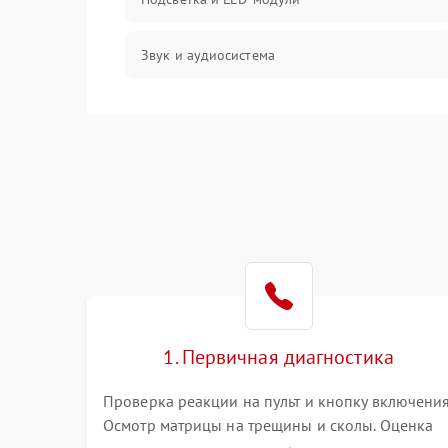
Звук и аудиосистема
Сигнал и приём каналов
Разъёмы и интерфейсы
Механические повреждения
Программное обеспечение
Корпус и механика
1. Первичная диагностика
Пульт и управление
Проверка реакции на пульт и кнопку включения
Осмотр матрицы на трещины и сколы. Оценка
Сеть и подключения