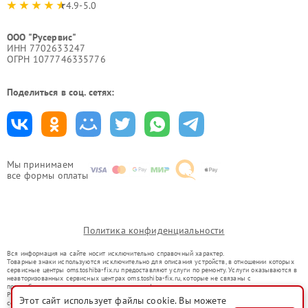
4.9-5.0
ООО "Русервис"
ИНН 7702633247
ОГРН 1077746335776
Поделиться в соц. сетях:
Мы принимаем
все формы оплаты
Политика конфиденциальности
Вся информация на сайте носит исключительно справочный характер.
Товарные знаки используются исключительно для описания устройств, в отношении которых
сервисные центры oms.toshiba-fix.ru предоставляют услуги по ремонту. Услуги оказываются в
неавторизованных сервисных центрах oms.toshiba-fix.ru, которые не связаны с
правообладателями товарных знаков или их официальными представителями.
Ремонт осуществляется для устройств, уже введенных в гражданский оборот в соответствии
Этот сайт использует файлы cookie. Вы можете
со статьей 1487 ГК РФ.