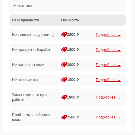
Механика
Неисправности
Стоимость
Электропитание
Не сливает воду (помпа)
2500 ₽
Подробнее →
Водоснабжение
Не вращается барабан
1500 ₽
Подробнее →
Слив
Не нагревает воду
2000 ₽
Подробнее →
Программное обеспечение
Не включается
1500 ₽
Подробнее →
Запах горелого при
1800 ₽
Подробнее →
работе
Проблемы с набором
2500 ₽
Подробнее →
воды
Замена ТЭНа
2200 ₽
Подробнее →