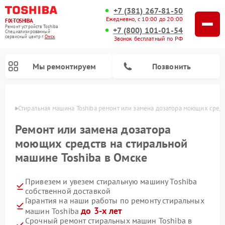
+7 (381) 267-81-50
Ежедневно, с 10:00 до 20:00
FIX-TOSHIBA
Ремонт устройств Toshiba
+7 (800) 101-01-54
Специализированный
cервисный центр г.
Омск
Звонок бесплатный по РФ
Мы ремонтируем
Позвонить
Омске
Стиральная машина Toshiba ремонт или замена дозатора моющих сред
Ремонт или замена дозатора
моющих средств на стиральной
машине Toshiba в Омске
Привезем и увезем стиральную машину Toshiba
собственной доставкой
Гарантия на наши работы по ремонту стиральных
Ремонт микроволновых печей Toshiba
Ремонт посудомоечных машин Toshiba
до 3-х лет
машин Toshiba
Срочный ремонт стиральных машин Toshiba в