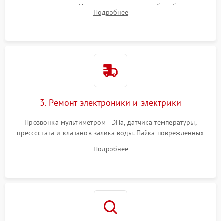
амортизаторов. Проверка подшипников барабана и
Подробнее
крестовины на износ, а манжеты люка на разрывы.
3. Ремонт электроники и электрики
Прозвонка мультиметром ТЭНа, датчика температуры,
прессостата и клапанов залива воды. Пайка поврежденных
дорожек или замена симисторов на плате управления.
Подробнее
Восстановление целостности проводки и контактов.