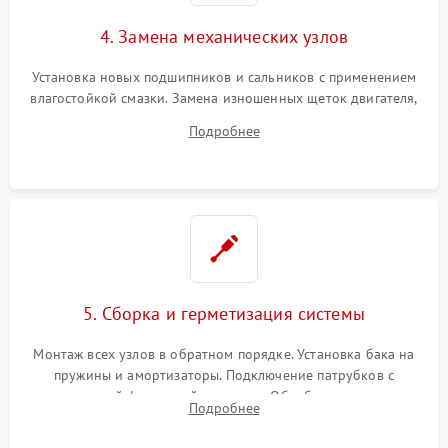
4. Замена механических узлов
Установка новых подшипников и сальников с применением
влагостойкой смазки. Замена изношенных щеток двигателя,
порванного ремня привода, неисправного сливного насоса
Подробнее
или поврежденной резиновой манжеты.
5. Сборка и герметизация системы
Монтаж всех узлов в обратном порядке. Установка бака на
пружины и амортизаторы. Подключение патрубков с
надежной фиксацией хомутами. Обработка стыков
Подробнее
герметиком для предотвращения возможных протечек воды.