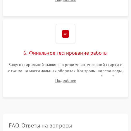
герметиком для предотвращения возможных протечек воды.
6. Финальное тестирование работы
Запуск стиральной машины в режиме интенсивной стирки и
отжима на максимальных оборотах. Контроль нагрева воды,
корректности слива, отсутствия излишних вибраций,
Подробнее
посторонних стуков и протечек под корпусом.
FAQ. Ответы на вопросы