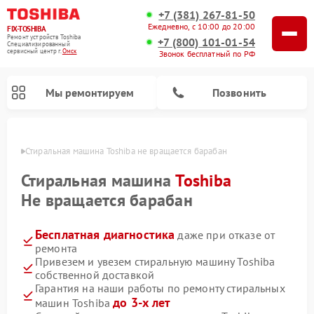
+7 (381) 267-81-50
Ежедневно, с 10:00 до 20:00
FIX-TOSHIBA
Ремонт устройств Toshiba
+7 (800) 101-01-54
Специализированный
cервисный центр г.
Омск
Звонок бесплатный по РФ
Мы ремонтируем
Позвонить
Омске
Стиральная машина Toshiba не вращается барабан
Стиральная машина
Toshiba
Не вращается барабан
Бесплатная диагностика
даже при отказе от
ремонта
Привезем и увезем стиральную машину Toshiba
собственной доставкой
Ремонт микроволновых печей Toshiba
Ремонт посудомоечных машин Toshiba
Гарантия на наши работы по ремонту стиральных
до 3-х лет
машин Toshiba