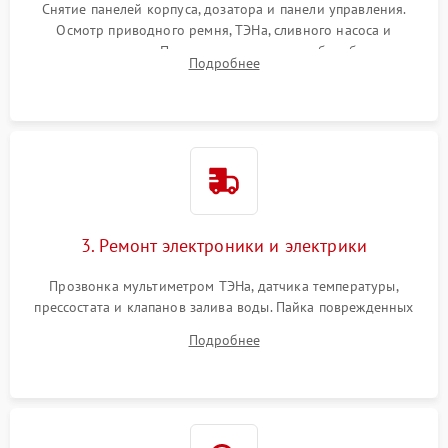
Снятие панелей корпуса, дозатора и панели управления.
Осмотр приводного ремня, ТЭНа, сливного насоса и
амортизаторов. Проверка подшипников барабана и
Подробнее
крестовины на износ, а манжеты люка на разрывы.
3. Ремонт электроники и электрики
Прозвонка мультиметром ТЭНа, датчика температуры,
прессостата и клапанов залива воды. Пайка поврежденных
дорожек или замена симисторов на плате управления.
Подробнее
Восстановление целостности проводки и контактов.