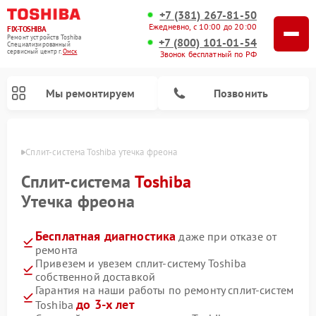
+7 (381) 267-81-50
Ежедневно, с 10:00 до 20:00
FIX-TOSHIBA
Ремонт устройств Toshiba
+7 (800) 101-01-54
Специализированный
cервисный центр г.
Омск
Звонок бесплатный по РФ
Мы ремонтируем
Позвонить
Омске
Сплит-система Toshiba утечка фреона
Сплит-система
Toshiba
Утечка фреона
Бесплатная диагностика
даже при отказе от
ремонта
Привезем и увезем сплит-систему Toshiba
собственной доставкой
Ремонт посудомоечных машин Toshiba
Ремонт микроволновых печей Toshiba
Ремонт стиральных машин Toshiba
Гарантия на наши работы по ремонту сплит-систем
до 3-х лет
Toshiba