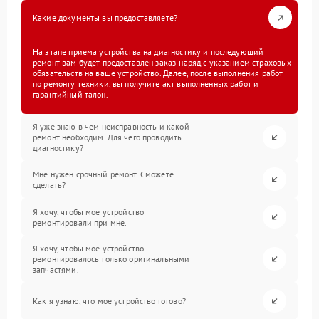
Какие документы вы предоставляете?
На этапе приема устройства на диагностику и последующий
ремонт вам будет предоставлен заказ-наряд с указанием страховых
обязательств на ваше устройство. Далее, после выполнения работ
по ремонту техники, вы получите акт выполненных работ и
гарантийный талон.
Я уже знаю в чем неисправность и какой
ремонт необходим. Для чего проводить
диагностику?
Мне нужен срочный ремонт. Сможете
сделать?
Я хочу, чтобы мое устройство
ремонтировали при мне.
Я хочу, чтобы мое устройство
ремонтировалось только оригинальными
запчастями.
Как я узнаю, что мое устройство готово?