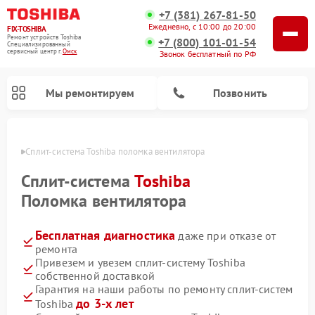
+7 (381) 267-81-50
Ежедневно, с 10:00 до 20:00
FIX-TOSHIBA
Ремонт устройств Toshiba
+7 (800) 101-01-54
Специализированный
cервисный центр г.
Омск
Звонок бесплатный по РФ
Мы ремонтируем
Позвонить
Омске
Сплит-система Toshiba поломка вентилятора
Сплит-система
Toshiba
Поломка вентилятора
Бесплатная диагностика
даже при отказе от
ремонта
Привезем и увезем сплит-систему Toshiba
собственной доставкой
Ремонт посудомоечных машин Toshiba
Ремонт микроволновых печей Toshiba
Ремонт стиральных машин Toshiba
Гарантия на наши работы по ремонту сплит-систем
до 3-х лет
Toshiba