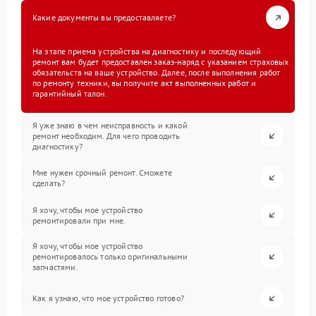
Какие документы вы предоставляете?
На этапе приема устройства на диагностику и последующий
ремонт вам будет предоставлен заказ-наряд с указанием страховых
обязательств на ваше устройство. Далее, после выполнения работ
по ремонту техники, вы получите акт выполненных работ и
гарантийный талон.
Я уже знаю в чем неисправность и какой
ремонт необходим. Для чего проводить
диагностику?
Мне нужен срочный ремонт. Сможете
сделать?
Я хочу, чтобы мое устройство
ремонтировали при мне.
Я хочу, чтобы мое устройство
ремонтировалось только оригинальными
запчастями.
Как я узнаю, что мое устройство готово?