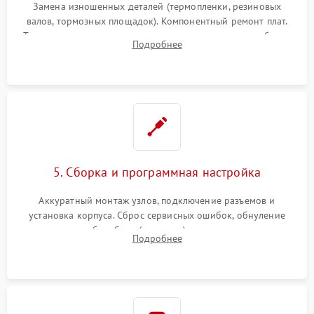
Замена изношенных деталей (термопленки, резиновых
валов, тормозных площадок). Компонентный ремонт плат.
Тщательная очистка тракта печати, контактов и линз блока
Подробнее
лазера (LSU) от просыпанного тонера и пыли.
5. Сборка и программная настройка
Аккуратный монтаж узлов, подключение разъемов и
установка корпуса. Сброс сервисных ошибок, обнуление
счетчиков абсорбера (памперса) или узла переноса,
Подробнее
обновление прошивки и программная калибровка аппарата.