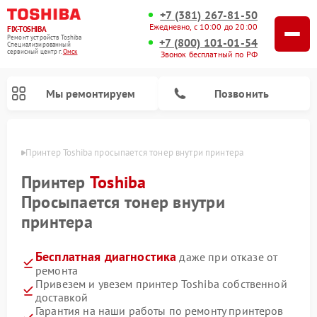
+7 (381) 267-81-50
Ежедневно, с 10:00 до 20:00
FIX-TOSHIBA
Ремонт устройств Toshiba
+7 (800) 101-01-54
Специализированный
cервисный центр г.
Омск
Звонок бесплатный по РФ
Мы ремонтируем
Позвонить
Омске
Принтер Toshiba просыпается тонер внутри принтера
Принтер
Toshiba
Просыпается тонер внутри
принтера
Бесплатная диагностика
даже при отказе от
ремонта
Привезем и увезем принтер Toshiba собственной
Ремонт посудомоечных машин Toshiba
Ремонт микроволновых печей Toshiba
Ремонт стиральных машин Toshiba
доставкой
Гарантия на наши работы по ремонту принтеров