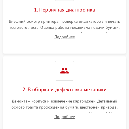
1. Первичная диагностика
Внешний осмотр принтера, проверка индикаторов и печать
тестового листа. Оценка работы механизма подачи бумаги,
выявление посторонних шумов, замятий и первичный анализ
Подробнее
дефектов печати (полосы, фон, пробелы).
2. Разборка и дефектовка механики
Демонтаж корпуса и извлечение картриджей. Детальный
осмотр тракта прохождения бумаги, шестерней привода,
роликов захвата и узла термозакрепления (фьюзера). Поиск
Подробнее
физического износа и повреждений деталей.