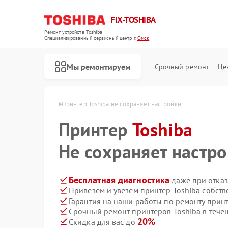
FIX-TOSHIBA
Ремонт устройств Toshiba
Специализированный cервисный центр г.
Омск
Мы ремонтируем
Срочный ремонт
Це
ров Toshiba в Омске
Принтер Toshiba не сохраняет настройки
Принтер
Toshiba
Не сохраняет настр
Бесплатная диагностика
даже при отказ
Привезем и увезем принтер Toshiba собст
Гарантия на наши работы по ремонту прин
Срочный ремонт принтеров Toshiba в тече
20%
Скидка для вас до
Ремонт холодильников Toshiba
Ремонт микроволновых печей Toshiba
Ремонт стиральных машин Toshiba
Ремонт посудомоечных машин Toshiba
Ремонт кондиционеров Toshiba