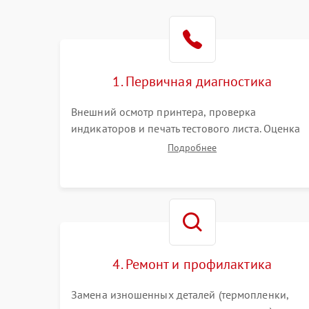
1. Первичная диагностика
Внешний осмотр принтера, проверка
индикаторов и печать тестового листа. Оценка
работы механизма подачи бумаги, выявление
Подробнее
посторонних шумов, замятий и первичный
анализ дефектов печати (полосы, фон, пробелы)
4. Ремонт и профилактика
Замена изношенных деталей (термопленки,