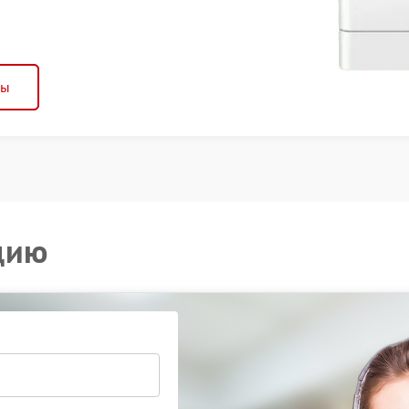
ны
цию