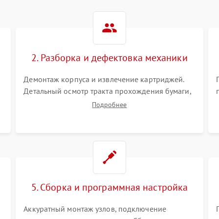
2. Разборка и дефектовка механики
Демонтаж корпуса и извлечение картриджей.
Детальный осмотр тракта прохождения бумаги,
шестерней привода, роликов захвата и узла
Подробнее
термозакрепления (фьюзера). Поиск
.
физического износа и повреждений деталей.
5. Сборка и программная настройка
Аккуратный монтаж узлов, подключение