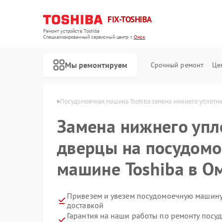
FIX-TOSHIBA
Ремонт устройств Toshiba
Специализированный cервисный центр г.
Омск
Мы ремонтируем
Срочный ремонт
Це
ин Toshiba в Омске
Посудомоечная машина Toshiba замена нижнего уплотн
Замена нижнего упл
дверцы на посудом
машине Toshiba в О
Привезем и увезем посудомоечную машину
доставкой
Гарантия на наши работы по ремонту пос
Ремонт холодильников Toshiba
Ремонт микроволновых печей Toshiba
Ремонт стиральных машин Toshiba
Ремонт кондиционеров Toshiba