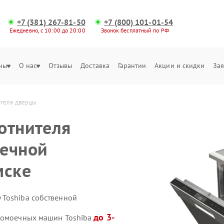
+7 (381) 267-81-50
+7 (800) 101-01-54
Ежедневно, с 10:00 до 20:00
Звонок бесплатный по РФ
ны
О нас
Отзывы
Доставка
Гарантии
Акции и скидки
Зая
ителя дверцы
отнителя
оечной
мске
 Toshiba собственной
до 3-
удомоечных машин Toshiba