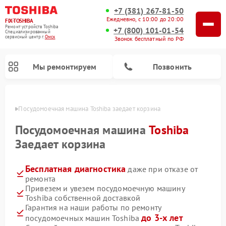
+7 (381) 267-81-50
Ежедневно, с 10:00 до 20:00
FIX-TOSHIBA
Ремонт устройств Toshiba
+7 (800) 101-01-54
Специализированный
cервисный центр г.
Омск
Звонок бесплатный по РФ
Мы ремонтируем
Позвонить
Омске
Посудомоечная машина Toshiba заедает корзина
Посудомоечная машина
Toshiba
Заедает корзина
Бесплатная диагностика
даже при отказе от
ремонта
Привезем и увезем посудомоечную машину
Toshiba собственной доставкой
Ремонт микроволновых печей Toshiba
Ремонт стиральных машин Toshiba
Гарантия на наши работы по ремонту
до 3-х лет
посудомоечных машин Toshiba