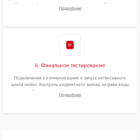
Надежная фиксация хомутов гидравлической системы,
Подробнее
сборка корпуса и установка датчика поплавка.
6. Финальное тестирование
Подключение к коммуникациям и запуск интенсивного
цикла мойки. Контроль корректного залива, нагрева воды
до нужной температуры, отсутствия посторонних шумов,
Подробнее
штатного слива и абсолютной сухости в поддоне.