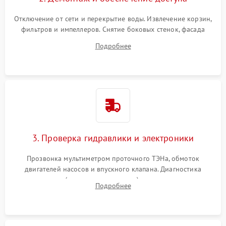
Отключение от сети и перекрытие воды. Извлечение корзин,
фильтров и импеллеров. Снятие боковых стенок, фасада
дверцы или нижнего поддона для прямого доступа к
Подробнее
циркуляционному насосу, ТЭНу и сливной помпе.
3. Проверка гидравлики и электроники
Прозвонка мультиметром проточного ТЭНа, обмоток
двигателей насосов и впускного клапана. Диагностика
прессостата (датчика уровня воды), датчика мутности,
Подробнее
концевика дверцы и электронного модуля управления.