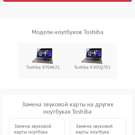
неисправности кулера
Выход из строя SSD или
HDD: медленная загрузка,
3000 ₽
Подробнее →
ошибки чтения,
пропадание диска
Модели ноутбуков Toshiba
Неисправность
оперативной памяти:
2000 ₽
Подробнее →
вылеты приложений,
синие экраны
Toshiba X70AK2S
Toshiba X305Q701
Проблемы Wi‑Fi или
2500 ₽
Подробнее →
Bluetooth модулей
Замена звуковой карты на других
ноутбуках Toshiba
Замена звуковой
Замена звуковой
карты ноутбука
карты ноутбука