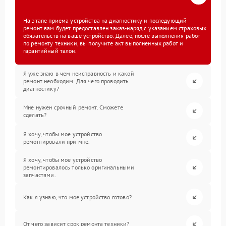
На этапе приема устройства на диагностику и последующий
ремонт вам будет предоставлен заказ-наряд с указанием страховых
обязательств на ваше устройство. Далее, после выполнения работ
по ремонту техники, вы получите акт выполненных работ и
гарантийный талон.
Я уже знаю в чем неисправность и какой
ремонт необходим. Для чего проводить
диагностику?
Мне нужен срочный ремонт. Сможете
сделать?
Я хочу, чтобы мое устройство
ремонтировали при мне.
Я хочу, чтобы мое устройство
ремонтировалось только оригинальными
запчастями.
Как я узнаю, что мое устройство готово?
От чего зависит срок ремонта техники?