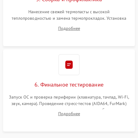
Нанесение свежей термопасты с высокой
теплопроводностью и замена термопрокладок. Установка
системы охлаждения, подключение всех внутренних
Подробнее
шлейфов, модулей памяти и накопителей. Предварительная
сборка корпуса.
6. Финальное тестирование
Запуск ОС и проверка периферии (клавиатура, тачпад, Wi-Fi,
звук, камера). Проведение стресс-тестов (AIDA64, FurMark)
для контроля температурного режима и стабильности
Подробнее
системы под пиковой нагрузкой.