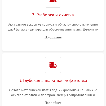
2. Разборка и очистка
Аккуратное вскрытие корпуса и обязательное отключение
шлейфа аккумулятора для обесточивания платы. Демонтаж
системы охлаждения, очистка кулера от пыли и удаление
Подробнее
высохшей термопасты с кристаллов чипов.
3. Глубокая аппаратная дефектовка
Осмотр материнской платы под микроскопом на наличие
окислов от влаги и прогаров. Замеры сопротивлений и
дежурных напряжений. Проверка цепей питания,
Подробнее
мультиконтроллера, процессора и видеочипа.