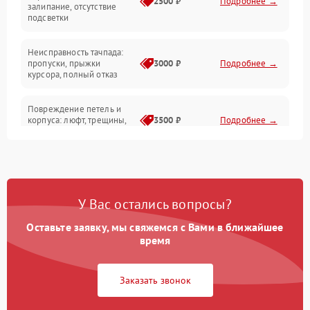
2500 ₽
Подробнее →
залипание, отсутствие
подсветки
Батарея
Неисправность тачпада:
Сеть и интернет
пропуски, прыжки
3000 ₽
Подробнее →
курсора, полный отказ
Система охлаждения
Повреждение петель и
корпуса: люфт, трещины,
3500 ₽
Подробнее →
деформация
Проблемы аккумулятора:
быстрая разрядка,
2500 ₽
Подробнее →
невозможность зарядки,
вздутие
У Вас остались вопросы?
Оставьте заявку, мы свяжемся с Вами в ближайшее
Неисправность зарядного
время
устройства или разъёма
2000 ₽
Подробнее →
питания
Заказать звонок
Перегрев из‑за пыли,
износа термопасты или
2500 ₽
Подробнее →