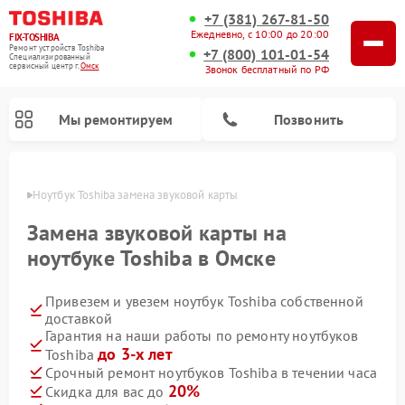
+7 (381) 267-81-50
Ежедневно, с 10:00 до 20:00
FIX-TOSHIBA
Ремонт устройств Toshiba
+7 (800) 101-01-54
Специализированный
cервисный центр г.
Омск
Звонок бесплатный по РФ
Мы ремонтируем
Позвонить
Омске
Ноутбук Toshiba замена звуковой карты
Замена звуковой карты на
ноутбуке Toshiba в Омске
Привезем и увезем ноутбук Toshiba собственной
доставкой
Гарантия на наши работы по ремонту ноутбуков
до 3-х лет
Toshiba
Ремонт микроволновых печей Toshiba
Ремонт стиральных машин Toshiba
Ремонт посудомоечных машин Toshiba
Срочный ремонт ноутбуков Toshiba в течении часа
20%
Скидка для вас до