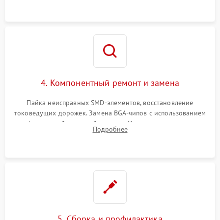
4. Компонентный ремонт и замена
Пайка неисправных SMD-элементов, восстановление
токоведущих дорожек. Замена BGA-чипов с использованием
инфракрасной паяльной станции. Прошивка микросхемы
Подробнее
BIOS или замена поврежденных портов USB
5. Сборка и профилактика