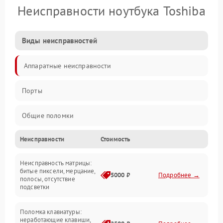
Неисправности ноутбука Toshiba
Виды неисправностей
Аппаратные неисправности
Порты
Общие поломки
Неисправности
Стоимость
Устройства
Неисправность матрицы:
Программные ошибки
битые пиксели, мерцание,
5000 ₽
Подробнее →
полосы, отсутствие
подсветки
Электрические и системные сбои
Поломка клавиатуры:
Интерфейсные проблемы
неработающие клавиши,