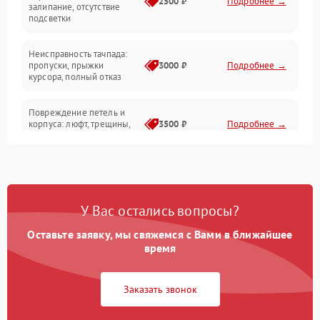
2500 ₽
Подробнее →
залипание, отсутствие
подсветки
Батарея
Неисправность тачпада:
Сеть и интернет
пропуски, прыжки
3000 ₽
Подробнее →
курсора, полный отказ
Система охлаждения
Повреждение петель и
корпуса: люфт, трещины,
3500 ₽
Подробнее →
деформация
Проблемы аккумулятора:
быстрая разрядка,
2500 ₽
Подробнее →
невозможность зарядки,
вздутие
У Вас остались вопросы?
Оставьте заявку, мы свяжемся с Вами в ближайшее
Неисправность зарядного
время
устройства или разъёма
2000 ₽
Подробнее →
питания
Заказать звонок
Перегрев из‑за пыли,
износа термопасты или
2500 ₽
Подробнее →