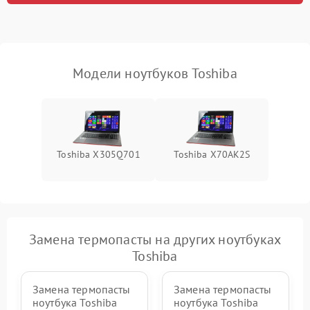
неисправности кулера
Выход из строя SSD или
HDD: медленная загрузка,
3000 ₽
Подробнее →
ошибки чтения,
пропадание диска
Модели ноутбуков Toshiba
Неисправность
оперативной памяти:
2000 ₽
Подробнее →
вылеты приложений,
синие экраны
Toshiba X305Q701
Toshiba X70AK2S
Проблемы Wi‑Fi или
2500 ₽
Подробнее →
Bluetooth модулей
Замена термопасты на других ноутбуках
Toshiba
Замена термопасты
Замена термопасты
ноутбука Toshiba
ноутбука Toshiba