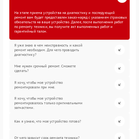
На этапе приема устройства на диагностику и последующий
ремонт вам будет предоставлен заказ-наряд с указанием страховых
обязательств на ваше устройство. Далее, после выполнения работ
по ремонту техники, вы получите акт выполненных работ и
гарантийный талон.
Я уже знаю в чем неисправность и какой
ремонт необходим. Для чего проводить
диагностику?
Мне нужен срочный ремонт. Сможете
сделать?
Я хочу, чтобы мое устройство
ремонтировали при мне.
Я хочу, чтобы мое устройство
ремонтировалось только оригинальными
запчастями.
Как я узнаю, что мое устройство готово?
От чего зависит срок ремонта техники?