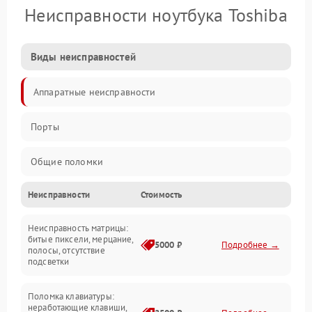
Неисправности ноутбука Toshiba
Виды неисправностей
Аппаратные неисправности
Порты
Общие поломки
Неисправности
Стоимость
Устройства
Неисправность матрицы:
Программные ошибки
битые пиксели, мерцание,
5000 ₽
Подробнее →
полосы, отсутствие
подсветки
Электрические и системные сбои
Поломка клавиатуры:
Интерфейсные проблемы
неработающие клавиши,