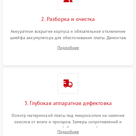
2. Разборка и очистка
Аккуратное вскрытие корпуса и обязательное отключение
шлейфа аккумулятора для обесточивания платы. Демонтаж
системы охлаждения, очистка кулера от пыли и удаление
Подробнее
высохшей термопасты с кристаллов чипов.
3. Глубокая аппаратная дефектовка
Осмотр материнской платы под микроскопом на наличие
окислов от влаги и прогаров. Замеры сопротивлений и
дежурных напряжений. Проверка цепей питания,
Подробнее
мультиконтроллера, процессора и видеочипа.