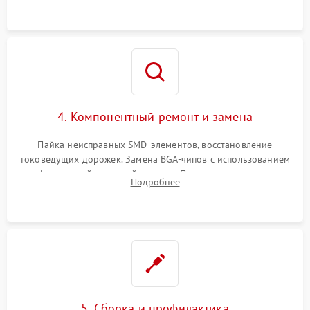
4. Компонентный ремонт и замена
Пайка неисправных SMD-элементов, восстановление
токоведущих дорожек. Замена BGA-чипов с использованием
инфракрасной паяльной станции. Прошивка микросхемы
Подробнее
BIOS или замена поврежденных портов USB
5. Сборка и профилактика