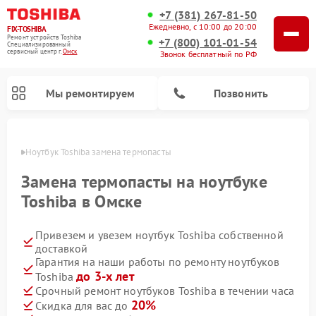
+7 (381) 267-81-50
Ежедневно, с 10:00 до 20:00
FIX-TOSHIBA
Ремонт устройств Toshiba
+7 (800) 101-01-54
Специализированный
cервисный центр г.
Омск
Звонок бесплатный по РФ
Мы ремонтируем
Позвонить
Омске
Ноутбук Toshiba замена термопасты
Замена термопасты на ноутбуке
Toshiba в Омске
Привезем и увезем ноутбук Toshiba собственной
доставкой
Гарантия на наши работы по ремонту ноутбуков
до 3-х лет
Toshiba
Ремонт микроволновых печей Toshiba
Ремонт стиральных машин Toshiba
Ремонт посудомоечных машин Toshiba
Срочный ремонт ноутбуков Toshiba в течении часа
20%
Скидка для вас до