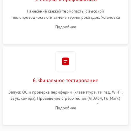
Нанесение свежей термопасты с высокой
теплопроводностью и замена термопрокладок. Установка
системы охлаждения, подключение всех внутренних
Подробнее
шлейфов, модулей памяти и накопителей. Предварительная
сборка корпуса.
6. Финальное тестирование
Запуск ОС и проверка периферии (клавиатура, тачпад, Wi-Fi,
звук, камера). Проведение стресс-тестов (AIDA64, FurMark)
для контроля температурного режима и стабильности
Подробнее
системы под пиковой нагрузкой.