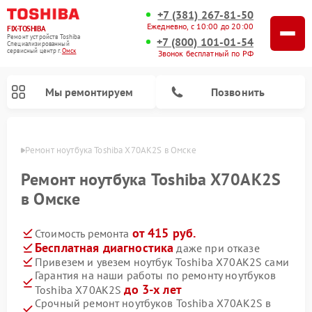
+7 (381) 267-81-50
Ежедневно, с 10:00 до 20:00
FIX-TOSHIBA
Ремонт устройств Toshiba
+7 (800) 101-01-54
Специализированный
cервисный центр г.
Омск
Звонок бесплатный по РФ
Мы ремонтируем
Позвонить
Омске
Ремонт ноутбука Toshiba X70AK2S в Омске
Ремонт ноутбука Toshiba X70AK2S
в Омске
от 415 руб.
Стоимость ремонта
Бесплатная диагностика
даже при отказе
Привезем и увезем ноутбук Toshiba X70AK2S сами
Гарантия на наши работы по ремонту ноутбуков
Ремонт микроволновых печей Toshiba
Ремонт стиральных машин Toshiba
Ремонт посудомоечных машин Toshiba
до 3-х лет
Toshiba X70AK2S
Срочный ремонт ноутбуков Toshiba X70AK2S в