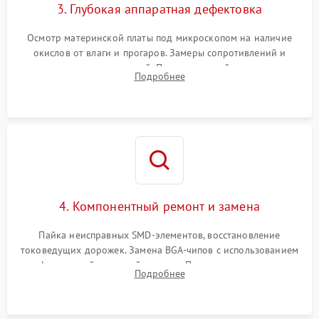
3. Глубокая аппаратная дефектовка
Осмотр материнской платы под микроскопом на наличие
окислов от влаги и прогаров. Замеры сопротивлений и
дежурных напряжений. Проверка цепей питания,
Подробнее
мультиконтроллера, процессора и видеочипа.
4. Компонентный ремонт и замена
Пайка неисправных SMD-элементов, восстановление
токоведущих дорожек. Замена BGA-чипов с использованием
инфракрасной паяльной станции. Прошивка микросхемы
Подробнее
BIOS или замена поврежденных портов USB