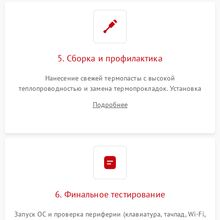
5. Сборка и профилактика
Нанесение свежей термопасты с высокой
теплопроводностью и замена термопрокладок. Установка
системы охлаждения, подключение всех внутренних
Подробнее
шлейфов, модулей памяти и накопителей. Предварительная
сборка корпуса.
6. Финальное тестирование
Запуск ОС и проверка периферии (клавиатура, тачпад, Wi-Fi,