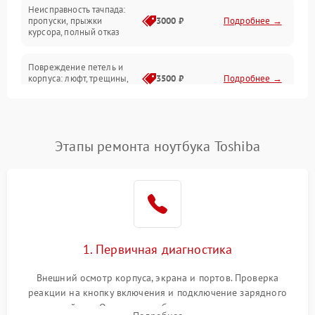
Неисправность тачпада:
Сеть и интернет
пропуски, прыжки
3000 ₽
Подробнее →
курсора, полный отказ
Система охлаждения
Повреждение петель и
корпуса: люфт, трещины,
3500 ₽
Подробнее →
деформация
Проблемы аккумулятора:
быстрая разрядка,
2500 ₽
Подробнее →
Этапы ремонта ноутбука Toshiba
невозможность зарядки,
вздутие
Неисправность зарядного
устройства или разъёма
2000 ₽
Подробнее →
питания
1. Первичная диагностика
Перегрев из‑за пыли,
износа термопасты или
2500 ₽
Подробнее →
неисправности кулера
Внешний осмотр корпуса, экрана и портов. Проверка
реакции на кнопку включения и подключение зарядного
устройства. Оценка потребления тока с помощью
Выход из строя SSD или