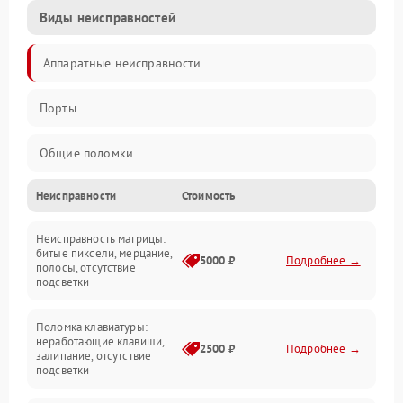
Виды неисправностей
Аппаратные неисправности
Порты
Общие поломки
Неисправности
Стоимость
Устройства
Неисправность матрицы:
Программные ошибки
битые пиксели, мерцание,
5000 ₽
Подробнее →
полосы, отсутствие
подсветки
Электрические и системные сбои
Поломка клавиатуры:
Интерфейсные проблемы
неработающие клавиши,
2500 ₽
Подробнее →
залипание, отсутствие
подсветки
Батарея