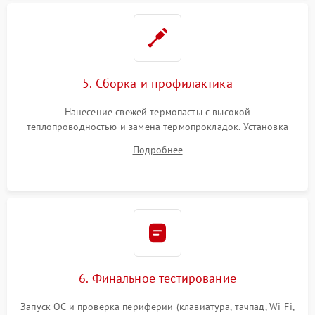
5. Сборка и профилактика
Нанесение свежей термопасты с высокой
теплопроводностью и замена термопрокладок. Установка
системы охлаждения, подключение всех внутренних
Подробнее
шлейфов, модулей памяти и накопителей. Предварительная
сборка корпуса.
6. Финальное тестирование
Запуск ОС и проверка периферии (клавиатура, тачпад, Wi-Fi,