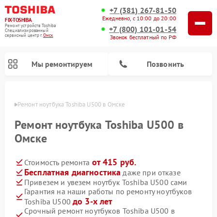
+7 (381) 267-81-50
Ежедневно, с 10:00 до 20:00
FIX-TOSHIBA
Ремонт устройств Toshiba
+7 (800) 101-01-54
Специализированный
cервисный центр г.
Омск
Звонок бесплатный по РФ
Мы ремонтируем
Позвонить
Омске
Ремонт ноутбука Toshiba U500 в Омске
Ремонт ноутбука Toshiba U500 в
Омске
от 415 руб.
Стоимость ремонта
Бесплатная диагностика
даже при отказе
Привезем и увезем ноутбук Toshiba U500 сами
Гарантия на наши работы по ремонту ноутбуков
Ремонт микроволновых печей Toshiba
Ремонт стиральных машин Toshiba
Ремонт посудомоечных машин Toshiba
до 3-х лет
Toshiba U500
Срочный ремонт ноутбуков Toshiba U500 в