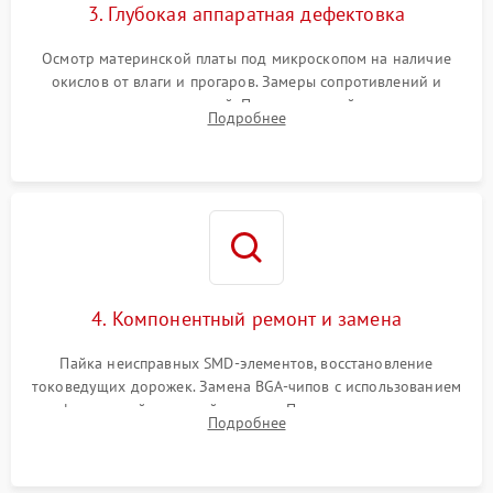
3. Глубокая аппаратная дефектовка
Осмотр материнской платы под микроскопом на наличие
окислов от влаги и прогаров. Замеры сопротивлений и
дежурных напряжений. Проверка цепей питания,
Подробнее
мультиконтроллера, процессора и видеочипа.
4. Компонентный ремонт и замена
Пайка неисправных SMD-элементов, восстановление
токоведущих дорожек. Замена BGA-чипов с использованием
инфракрасной паяльной станции. Прошивка микросхемы
Подробнее
BIOS или замена поврежденных портов USB