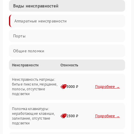
Виды неисправностей
Аппаратные неисправности
Порты
Общие поломки
Неисправности
Стоимость
Устройства
Неисправность матрицы:
Программные ошибки
битые пиксели, мерцание,
5000 ₽
Подробнее →
полосы, отсутствие
подсветки
Электрические и системные сбои
Поломка клавиатуры:
Интерфейсные проблемы
неработающие клавиши,
2500 ₽
Подробнее →
залипание, отсутствие
подсветки
Батарея