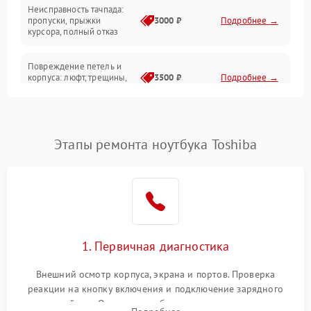
Неисправность тачпада:
Сеть и интернет
пропуски, прыжки
3000 ₽
Подробнее →
курсора, полный отказ
Система охлаждения
Повреждение петель и
корпуса: люфт, трещины,
3500 ₽
Подробнее →
деформация
Проблемы аккумулятора:
быстрая разрядка,
2500 ₽
Подробнее →
Этапы ремонта ноутбука Toshiba
невозможность зарядки,
вздутие
Неисправность зарядного
устройства или разъёма
2000 ₽
Подробнее →
питания
1. Первичная диагностика
Перегрев из‑за пыли,
износа термопасты или
2500 ₽
Подробнее →
неисправности кулера
Внешний осмотр корпуса, экрана и портов. Проверка
реакции на кнопку включения и подключение зарядного
устройства. Оценка потребления тока с помощью
Выход из строя SSD или