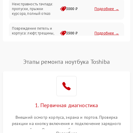
Неисправность тачпада:
Сеть и интернет
пропуски, прыжки
3000 ₽
Подробнее →
курсора, полный отказ
Система охлаждения
Повреждение петель и
корпуса: люфт, трещины,
3500 ₽
Подробнее →
деформация
Проблемы аккумулятора:
быстрая разрядка,
2500 ₽
Подробнее →
Этапы ремонта ноутбука Toshiba
невозможность зарядки,
вздутие
Неисправность зарядного
устройства или разъёма
2000 ₽
Подробнее →
питания
1. Первичная диагностика
Перегрев из‑за пыли,
износа термопасты или
2500 ₽
Подробнее →
неисправности кулера
Внешний осмотр корпуса, экрана и портов. Проверка
реакции на кнопку включения и подключение зарядного
устройства. Оценка потребления тока с помощью
Выход из строя SSD или