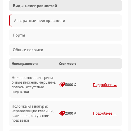
Виды неисправностей
Аппаратные неисправности
Порты
Общие поломки
Неисправности
Стоимость
Устройства
Неисправность матрицы:
Программные ошибки
битые пиксели, мерцание,
5000 ₽
Подробнее →
полосы, отсутствие
подсветки
Электрические и системные сбои
Поломка клавиатуры:
Интерфейсные проблемы
неработающие клавиши,
2500 ₽
Подробнее →
залипание, отсутствие
подсветки
Батарея