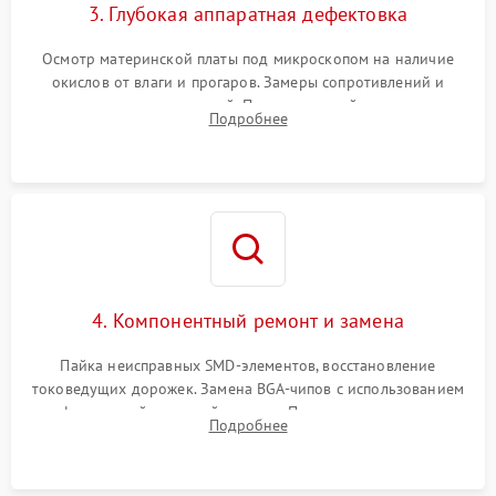
3. Глубокая аппаратная дефектовка
Осмотр материнской платы под микроскопом на наличие
окислов от влаги и прогаров. Замеры сопротивлений и
дежурных напряжений. Проверка цепей питания,
Подробнее
мультиконтроллера, процессора и видеочипа.
4. Компонентный ремонт и замена
Пайка неисправных SMD-элементов, восстановление
токоведущих дорожек. Замена BGA-чипов с использованием
инфракрасной паяльной станции. Прошивка микросхемы
Подробнее
BIOS или замена поврежденных портов USB