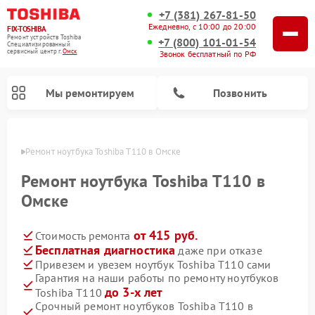
+7 (381) 267-81-50
Ежедневно, с 10:00 до 20:00
FIX-TOSHIBA
Ремонт устройств Toshiba
+7 (800) 101-01-54
Специализированный
cервисный центр г.
Омск
Звонок бесплатный по РФ
Мы ремонтируем
Позвонить
Омске
Ремонт ноутбука Toshiba T110 в Омске
Ремонт ноутбука Toshiba T110 в
Омске
от 415 руб.
Стоимость ремонта
Бесплатная диагностика
даже при отказе
Привезем и увезем ноутбук Toshiba T110 сами
Гарантия на наши работы по ремонту ноутбуков
Ремонт микроволновых печей Toshiba
Ремонт стиральных машин Toshiba
Ремонт посудомоечных машин Toshiba
до 3-х лет
Toshiba T110
Срочный ремонт ноутбуков Toshiba T110 в