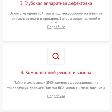
3. Глубокая аппаратная дефектовка
Осмотр материнской платы под микроскопом на наличие
окислов от влаги и прогаров. Замеры сопротивлений и
дежурных напряжений. Проверка цепей питания,
Подробнее
мультиконтроллера, процессора и видеочипа.
4. Компонентный ремонт и замена
Пайка неисправных SMD-элементов, восстановление
токоведущих дорожек. Замена BGA-чипов с использованием
инфракрасной паяльной станции. Прошивка микросхемы
Подробнее
BIOS или замена поврежденных портов USB