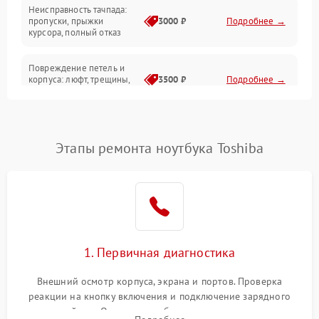
Неисправность тачпада:
Сеть и интернет
пропуски, прыжки
3000 ₽
Подробнее →
курсора, полный отказ
Система охлаждения
Повреждение петель и
корпуса: люфт, трещины,
3500 ₽
Подробнее →
деформация
Проблемы аккумулятора:
быстрая разрядка,
2500 ₽
Подробнее →
Этапы ремонта ноутбука Toshiba
невозможность зарядки,
вздутие
Неисправность зарядного
устройства или разъёма
2000 ₽
Подробнее →
питания
1. Первичная диагностика
Перегрев из‑за пыли,
износа термопасты или
2500 ₽
Подробнее →
неисправности кулера
Внешний осмотр корпуса, экрана и портов. Проверка
реакции на кнопку включения и подключение зарядного
устройства. Оценка потребления тока с помощью
Выход из строя SSD или