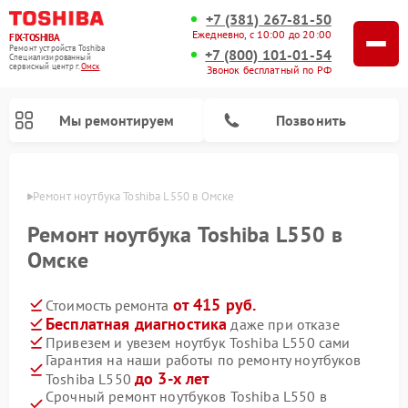
+7 (381) 267-81-50
Ежедневно, с 10:00 до 20:00
FIX-TOSHIBA
Ремонт устройств Toshiba
+7 (800) 101-01-54
Специализированный
cервисный центр г.
Омск
Звонок бесплатный по РФ
Мы ремонтируем
Позвонить
Омске
Ремонт ноутбука Toshiba L550 в Омске
Ремонт ноутбука Toshiba L550 в
Омске
от 415 руб.
Стоимость ремонта
Бесплатная диагностика
даже при отказе
Привезем и увезем ноутбук Toshiba L550 сами
Гарантия на наши работы по ремонту ноутбуков
Ремонт микроволновых печей Toshiba
Ремонт стиральных машин Toshiba
Ремонт посудомоечных машин Toshiba
до 3-х лет
Toshiba L550
Срочный ремонт ноутбуков Toshiba L550 в