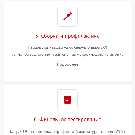
5. Сборка и профилактика
Нанесение свежей термопасты с высокой
теплопроводностью и замена термопрокладок. Установка
системы охлаждения, подключение всех внутренних
Подробнее
шлейфов, модулей памяти и накопителей. Предварительная
сборка корпуса.
6. Финальное тестирование
Запуск ОС и проверка периферии (клавиатура, тачпад, Wi-Fi,