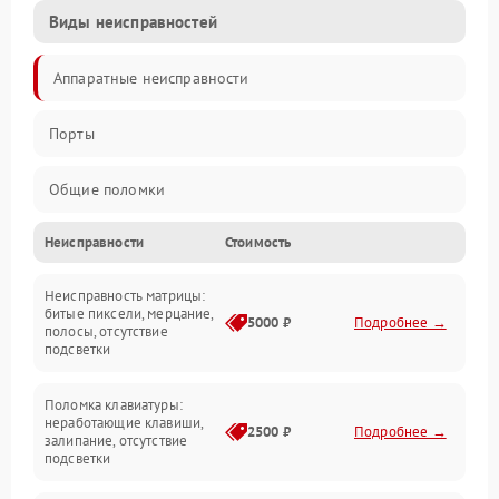
Виды неисправностей
Аппаратные неисправности
Порты
Общие поломки
Неисправности
Стоимость
Устройства
Неисправность матрицы:
Программные ошибки
битые пиксели, мерцание,
5000 ₽
Подробнее →
полосы, отсутствие
подсветки
Электрические и системные сбои
Поломка клавиатуры:
Интерфейсные проблемы
неработающие клавиши,
2500 ₽
Подробнее →
залипание, отсутствие
подсветки
Батарея