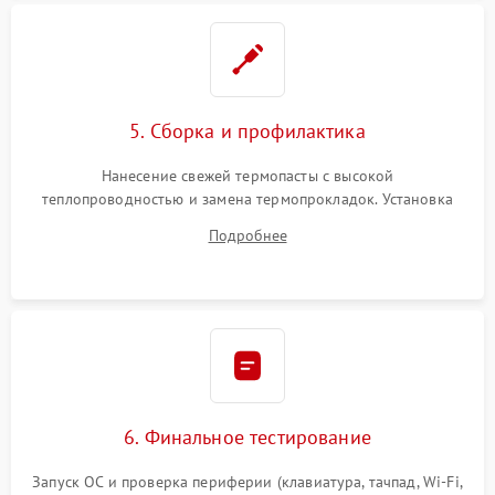
5. Сборка и профилактика
Нанесение свежей термопасты с высокой
теплопроводностью и замена термопрокладок. Установка
системы охлаждения, подключение всех внутренних
Подробнее
шлейфов, модулей памяти и накопителей. Предварительная
сборка корпуса.
6. Финальное тестирование
Запуск ОС и проверка периферии (клавиатура, тачпад, Wi-Fi,