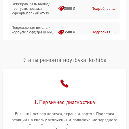
Неисправность тачпада:
Сеть и интернет
пропуски, прыжки
3000 ₽
Подробнее →
курсора, полный отказ
Система охлаждения
Повреждение петель и
корпуса: люфт, трещины,
3500 ₽
Подробнее →
деформация
Проблемы аккумулятора:
быстрая разрядка,
2500 ₽
Подробнее →
Этапы ремонта ноутбука Toshiba
невозможность зарядки,
вздутие
Неисправность зарядного
устройства или разъёма
2000 ₽
Подробнее →
питания
1. Первичная диагностика
Перегрев из‑за пыли,
износа термопасты или
2500 ₽
Подробнее →
неисправности кулера
Внешний осмотр корпуса, экрана и портов. Проверка
реакции на кнопку включения и подключение зарядного
устройства. Оценка потребления тока с помощью
Выход из строя SSD или