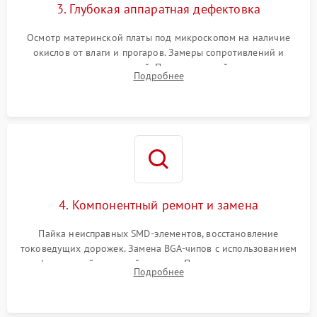
3. Глубокая аппаратная дефектовка
Осмотр материнской платы под микроскопом на наличие
окислов от влаги и прогаров. Замеры сопротивлений и
дежурных напряжений. Проверка цепей питания,
Подробнее
мультиконтроллера, процессора и видеочипа.
4. Компонентный ремонт и замена
Пайка неисправных SMD-элементов, восстановление
токоведущих дорожек. Замена BGA-чипов с использованием
инфракрасной паяльной станции. Прошивка микросхемы
Подробнее
BIOS или замена поврежденных портов USB