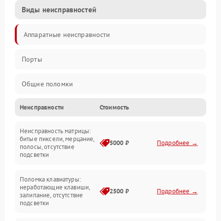
Виды неисправностей
Аппаратные неисправности
Порты
Общие поломки
Неисправности
Стоимость
Устройства
Неисправность матрицы:
Программные ошибки
битые пиксели, мерцание,
5000 ₽
Подробнее →
полосы, отсутствие
подсветки
Электрические и системные сбои
Поломка клавиатуры:
Интерфейсные проблемы
неработающие клавиши,
2500 ₽
Подробнее →
залипание, отсутствие
подсветки
Батарея