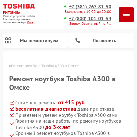
+7 (381) 267-81-50
Ежедневно, с 10:00 до 20:00
FIX-TOSHIBA
Ремонт устройств Toshiba
+7 (800) 101-01-54
Специализированный
cервисный центр г.
Омск
Звонок бесплатный по РФ
Мы ремонтируем
Позвонить
Омске
Ремонт ноутбука Toshiba A300 в Омске
Ремонт ноутбука Toshiba A300 в
Омске
от 415 руб.
Стоимость ремонта
Бесплатная диагностика
даже при отказе
Привезем и увезем ноутбук Toshiba A300 сами
Гарантия на наши работы по ремонту ноутбуков
Ремонт микроволновых печей Toshiba
Ремонт стиральных машин Toshiba
Ремонт посудомоечных машин Toshiba
до 3-х лет
Toshiba A300
Срочный ремонт ноутбуков Toshiba A300 в