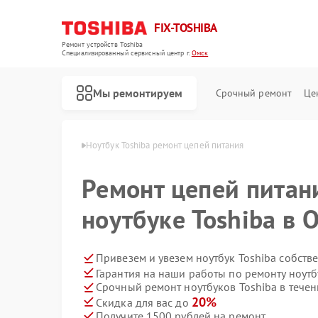
FIX-TOSHIBA
Ремонт устройств Toshiba
Специализированный cервисный центр г.
Омск
Мы ремонтируем
Срочный ремонт
Це
ков Toshiba в Омске
Ноутбук Toshiba ремонт цепей питания
Ремонт цепей питан
ноутбуке Toshiba в 
Привезем и увезем ноутбук Toshiba собств
Гарантия на наши работы по ремонту ноутб
Срочный ремонт ноутбуков Toshiba в течен
20%
Скидка для вас до
Получите 1500 рублей на ремонт
Ремонт холодильников Toshiba
Ремонт микроволновых печей Toshiba
Ремонт стиральных машин Toshiba
Ремонт посудомоечных машин Toshiba
Ремонт кондиционеров Toshiba