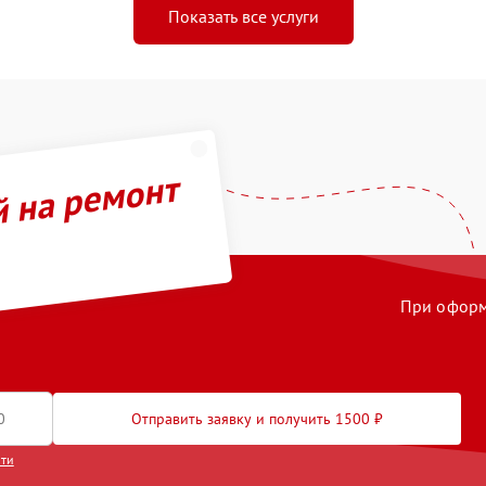
Показать все услуги
й на ремонт
При оформл
Отправить заявку и получить 1500 ₽
сти