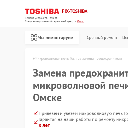
FIX-TOSHIBA
Ремонт устройств Toshiba
Специализированный cервисный центр г.
Омск
Мы ремонтируем
Срочный ремонт
Це
чей Toshiba в Омске
Микроволновая печь Toshiba замена предохранителя
Замена предохранит
микроволновой печи
Омске
Привезем и увезем микроволновую печь To
Гарантия на наши работы по ремонту микр
х лет
Ремонт холодильников Toshiba
Ремонт стиральных машин Toshiba
Ремонт посудомоечных машин Toshiba
Ремонт кондиционеров Toshiba