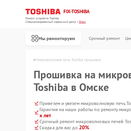
FIX-TOSHIBA
Ремонт устройств Toshiba
Специализированный cервисный центр г.
Омск
Мы ремонтируем
Срочный ремонт
Це
чей Toshiba в Омске
Микроволновая печь Toshiba прошивка
Прошивка на микро
Toshiba в Омске
Привезем и увезем микроволновую печь To
Гарантия на наши работы по ремонту микр
х лет
Срочный ремонт микроволновых печей Tosh
20%
Скидка для вас до
Ремонт холодильников Toshiba
Ремонт стиральных машин Toshiba
Ремонт посудомоечных машин Toshiba
Ремонт кондиционеров Toshiba