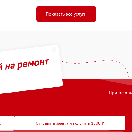
Показать все услуги
й на ремонт
При оформл
Отправить заявку и получить 1500 ₽