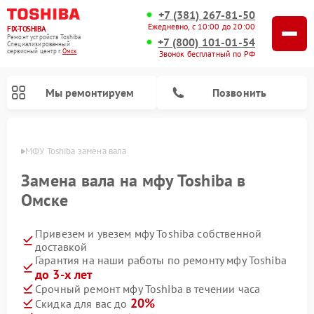
+7 (381) 267-81-50
Ежедневно, с 10:00 до 20:00
FIX-TOSHIBA
Ремонт устройств Toshiba
+7 (800) 101-01-54
Специализированный
cервисный центр г.
Омск
Звонок бесплатный по РФ
Мы ремонтируем
Позвонить
Омске
МФУ Toshiba замена вала
Замена вала на мфу Toshiba в
Омске
Привезем и увезем мфу Toshiba собственной
доставкой
Гарантия на наши работы по ремонту мфу Toshiba
до 3-х лет
Ремонт стиральных машин Toshiba
Ремонт микроволновых печей Toshiba
Ремонт посудомоечных машин Toshiba
Срочный ремонт мфу Toshiba в течении часа
20%
Скидка для вас до