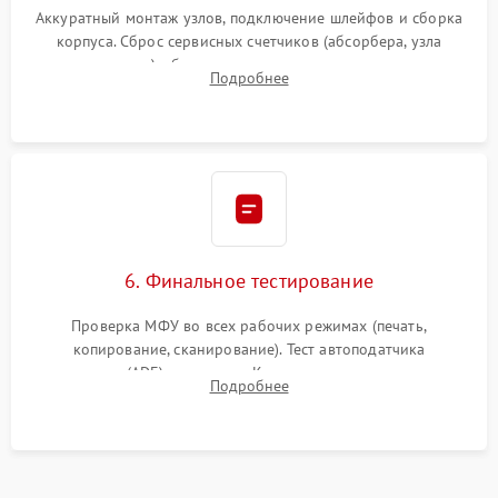
Аккуратный монтаж узлов, подключение шлейфов и сборка
корпуса. Сброс сервисных счетчиков (абсорбера, узла
закрепления), обновление прошивки и программная
Подробнее
калибровка цветопередачи и позиционирования сканера.
6. Финальное тестирование
Проверка МФУ во всех рабочих режимах (печать,
копирование, сканирование). Тест автоподатчика
документов (ADF) и дуплекса. Контроль качества отпечатка
Подробнее
на отсутствие серого фона, полос и надежность запекания
тонера.