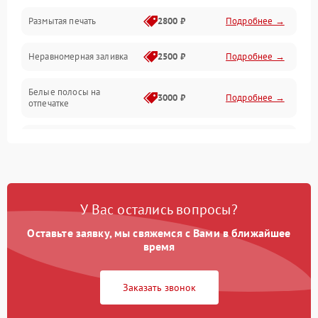
Размытая печать
2800 ₽
Подробнее →
Подключение и интерфейсы
Неравномерная заливка
2500 ₽
Подробнее →
Дисплей и органы управления
Белые полосы на
Изображение
3000 ₽
Подробнее →
отпечатке
Проблемы с механикой
Чёрный фон на листе
3500 ₽
Подробнее →
Питание и запуск
У Вас остались вопросы?
Оставьте заявку, мы свяжемся с Вами в ближайшее
время
Заказать звонок