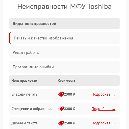
Неисправности МФУ Toshiba
Виды неисправностей
Печать и качество изображения
Режим работы
Программные ошибки
Неисправности
Стоимость
Картриджи и расходники
Бледная печать
2500 ₽
Подробнее →
Сканер и копирование
Смещение изображения
2200 ₽
Подробнее →
Механика и узлы
Двоение текста
2500 ₽
Подробнее →
Программные сбои