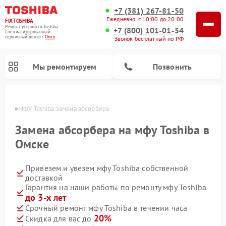
+7 (381) 267-81-50
Ежедневно, с 10:00 до 20:00
FIX-TOSHIBA
Ремонт устройств Toshiba
+7 (800) 101-01-54
Специализированный
cервисный центр г.
Омск
Звонок бесплатный по РФ
Мы ремонтируем
Позвонить
Омске
МФУ Toshiba замена абсорбера
Замена абсорбера на мфу Toshiba в
Омске
Привезем и увезем мфу Toshiba собственной
доставкой
Гарантия на наши работы по ремонту мфу Toshiba
до 3-х лет
Ремонт стиральных машин Toshiba
Ремонт микроволновых печей Toshiba
Ремонт посудомоечных машин Toshiba
Срочный ремонт мфу Toshiba в течении часа
20%
Скидка для вас до