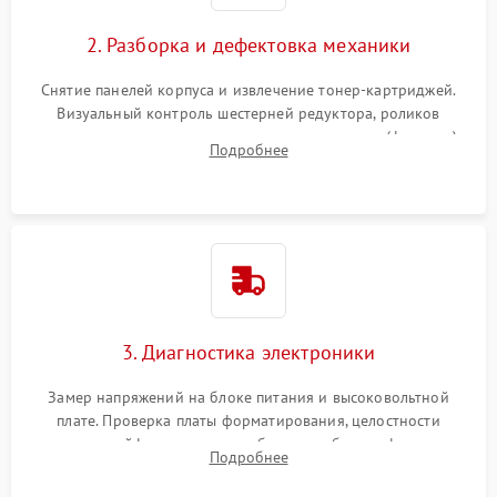
2. Разборка и дефектовка механики
Снятие панелей корпуса и извлечение тонер-картриджей.
Визуальный контроль шестерней редуктора, роликов
захвата, термопленки и прижимного вала в печи (фьюзере).
Подробнее
Проверка оптики сканера на загрязнения.
3. Диагностика электроники
Замер напряжений на блоке питания и высоковольтной
плате. Проверка платы форматирования, целостности
плоских шлейфов сканера и работоспособности флажков и
Подробнее
оптопар (датчиков прохождения бумаги).