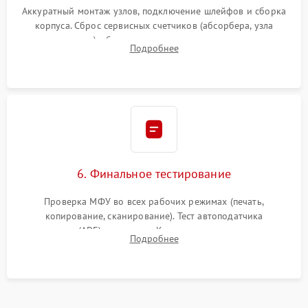
Аккуратный монтаж узлов, подключение шлейфов и сборка
корпуса. Сброс сервисных счетчиков (абсорбера, узла
закрепления), обновление прошивки и программная
Подробнее
калибровка цветопередачи и позиционирования сканера.
6. Финальное тестирование
Проверка МФУ во всех рабочих режимах (печать,
копирование, сканирование). Тест автоподатчика
документов (ADF) и дуплекса. Контроль качества отпечатка
Подробнее
на отсутствие серого фона, полос и надежность запекания
тонера.