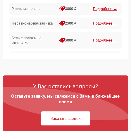
Размытая печать
2800 ₽
Подробнее →
Подключение и интерфейсы
Неравномерная заливка
2500 ₽
Подробнее →
Дисплей и органы управления
Белые полосы на
Изображение
3000 ₽
Подробнее →
отпечатке
Проблемы с механикой
Чёрный фон на листе
3500 ₽
Подробнее →
Питание и запуск
У Вас остались вопросы?
Оставьте заявку, мы свяжемся с Вами в ближайшее
время
Заказать звонок