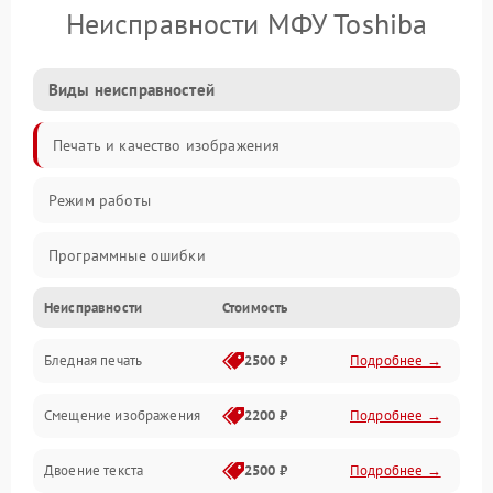
Неисправности МФУ Toshiba
Виды неисправностей
Печать и качество изображения
Режим работы
Программные ошибки
Неисправности
Стоимость
Картриджи и расходники
Бледная печать
2500 ₽
Подробнее →
Сканер и копирование
Смещение изображения
2200 ₽
Подробнее →
Механика и узлы
Двоение текста
2500 ₽
Подробнее →
Программные сбои