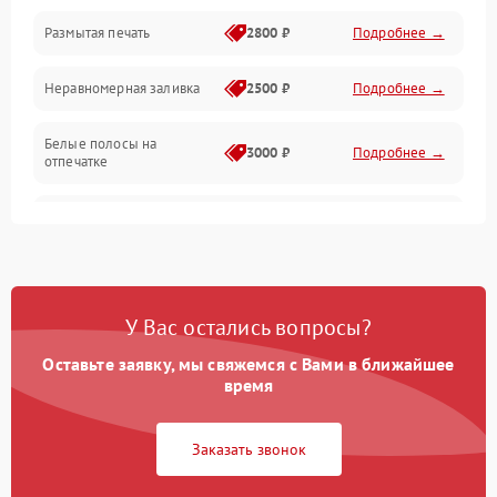
Размытая печать
2800 ₽
Подробнее →
Подключение и интерфейсы
Неравномерная заливка
2500 ₽
Подробнее →
Дисплей и органы управления
Белые полосы на
Изображение
3000 ₽
Подробнее →
отпечатке
Проблемы с механикой
Чёрный фон на листе
3500 ₽
Подробнее →
Питание и запуск
У Вас остались вопросы?
Оставьте заявку, мы свяжемся с Вами в ближайшее
время
Заказать звонок