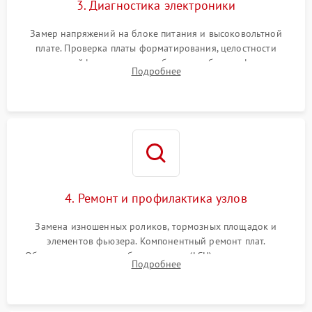
3. Диагностика электроники
Замер напряжений на блоке питания и высоковольтной
плате. Проверка платы форматирования, целостности
плоских шлейфов сканера и работоспособности флажков и
Подробнее
оптопар (датчиков прохождения бумаги).
4. Ремонт и профилактика узлов
Замена изношенных роликов, тормозных площадок и
элементов фьюзера. Компонентный ремонт плат.
Обязательная очистка блока лазера (LSU), зеркал и тракта
Подробнее
печати от просыпанного тонера и бумажной пыли.