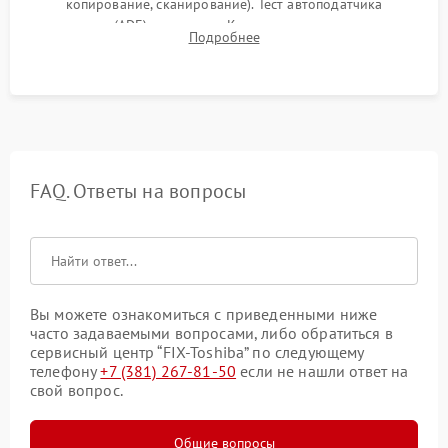
копирование, сканирование). Тест автоподатчика
документов (ADF) и дуплекса. Контроль качества отпечатка
Подробнее
на отсутствие серого фона, полос и надежность запекания
тонера.
FAQ. Ответы на вопросы
Вы можете ознакомиться с приведенными ниже
часто задаваемыми вопросами, либо обратиться в
сервисный центр “FIX-Toshiba” по следующему
телефону
+7 (381) 267-81-50
если не нашли ответ на
свой вопрос.
Общие вопросы