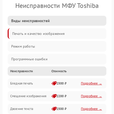
Неисправности МФУ Toshiba
Виды неисправностей
Печать и качество изображения
Режим работы
Программные ошибки
Неисправности
Стоимость
Картриджи и расходники
Бледная печать
2500 ₽
Подробнее →
Сканер и копирование
Смещение изображения
2200 ₽
Подробнее →
Механика и узлы
Двоение текста
2500 ₽
Подробнее →
Программные сбои