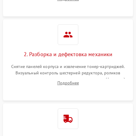
дефектах изображения или посторонних шумах при работе.
2. Разборка и дефектовка механики
Снятие панелей корпуса и извлечение тонер-картриджей.
Визуальный контроль шестерней редуктора, роликов
захвата, термопленки и прижимного вала в печи (фьюзере).
Подробнее
Проверка оптики сканера на загрязнения.