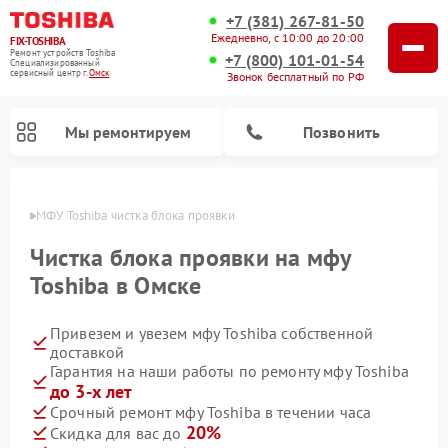
+7 (381) 267-81-50
Ежедневно, с 10:00 до 20:00
FIX-TOSHIBA
Ремонт устройств Toshiba
+7 (800) 101-01-54
Специализированный
cервисный центр г.
Омск
Звонок бесплатный по РФ
Мы ремонтируем
Позвонить
Омске
МФУ Toshiba чистка блока проявки
Чистка блока проявки на мфу
Toshiba в Омске
Привезем и увезем мфу Toshiba собственной
доставкой
Гарантия на наши работы по ремонту мфу Toshiba
до 3-х лет
Ремонт стиральных машин Toshiba
Ремонт микроволновых печей Toshiba
Ремонт посудомоечных машин Toshiba
Срочный ремонт мфу Toshiba в течении часа
20%
Скидка для вас до