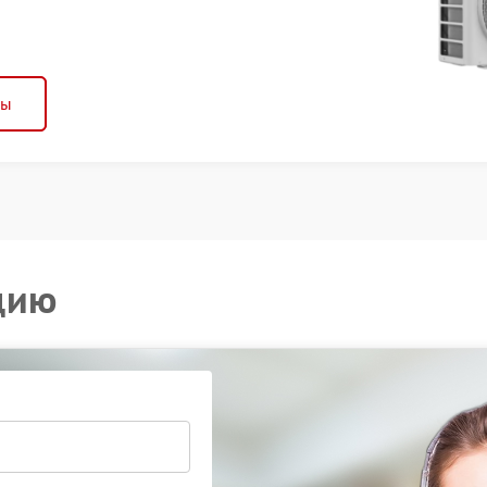
ны
цию