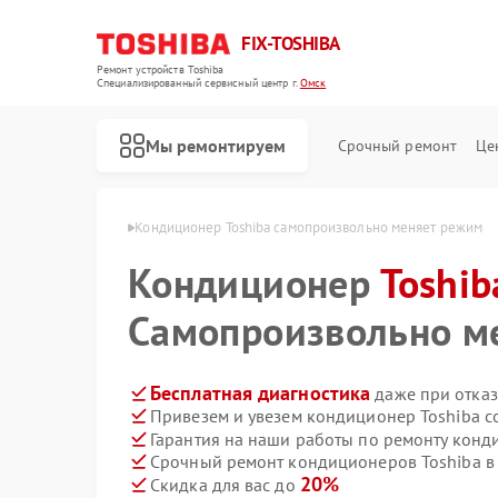
FIX-TOSHIBA
Ремонт устройств Toshiba
Специализированный cервисный центр г.
Омск
Мы ремонтируем
Срочный ремонт
Це
ров Toshiba в Омске
Кондиционер Toshiba самопроизвольно меняет режим
Кондиционер
Toshib
Самопроизвольно м
Бесплатная диагностика
даже при отказ
Привезем и увезем кондиционер Toshiba с
Гарантия на наши работы по ремонту конд
Срочный ремонт кондиционеров Toshiba в 
20%
Скидка для вас до
Ремонт холодильников Toshiba
Ремонт микроволновых печей Toshiba
Ремонт стиральных машин Toshiba
Ремонт посудомоечных машин Toshiba