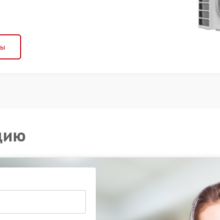
ны
цию