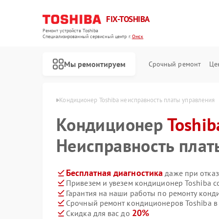
FIX-TOSHIBA
Ремонт устройств Toshiba
Специализированный cервисный центр г.
Омск
Мы ремонтируем
Срочный ремонт
Це
ров Toshiba в Омске
Кондиционер Toshiba неисправность платы управления
Кондиционер
Toshib
Неисправность плат
Бесплатная диагностика
даже при отказ
Привезем и увезем кондиционер Toshiba с
Гарантия на наши работы по ремонту конд
Срочный ремонт кондиционеров Toshiba в 
20%
Скидка для вас до
Ремонт холодильников Toshiba
Ремонт микроволновых печей Toshiba
Ремонт стиральных машин Toshiba
Ремонт посудомоечных машин Toshiba