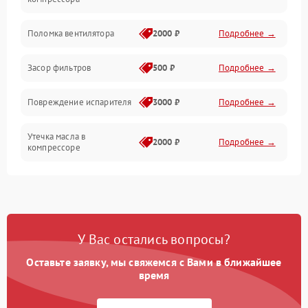
Датчики
Поломка вентилятора
2000 ₽
Подробнее →
Работа системы
Засор фильтров
500 ₽
Подробнее →
Фильтрация
Повреждение испарителя
3000 ₽
Подробнее →
Хладагент
Утечка масла в
2000 ₽
Подробнее →
компрессоре
Повреждение
1500 ₽
Подробнее →
трубопроводов
Неисправность
2000 ₽
Подробнее →
У Вас остались вопросы?
четырехходового клапана
Оставьте заявку, мы свяжемся с Вами в ближайшее
Поломка подшипников
время
1500 ₽
Подробнее →
вентилятора