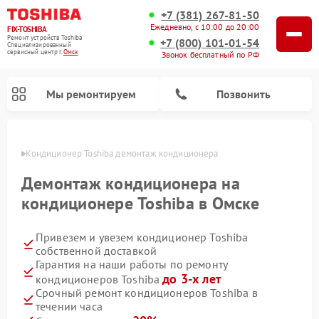
+7 (381) 267-81-50
Ежедневно, с 10:00 до 20:00
FIX-TOSHIBA
Ремонт устройств Toshiba
+7 (800) 101-01-54
Специализированный
cервисный центр г.
Омск
Звонок бесплатный по РФ
Мы ремонтируем
Позвонить
Омске
Кондиционер Toshiba демонтаж кондиционера
Демонтаж кондиционера на
кондиционере Toshiba в Омске
Привезем и увезем кондиционер Toshiba
собственной доставкой
Гарантия на наши работы по ремонту
до 3-х лет
кондиционеров Toshiba
Ремонт посудомоечных машин Toshiba
Ремонт микроволновых печей Toshiba
Ремонт стиральных машин Toshiba
Срочный ремонт кондиционеров Toshiba в
течении часа