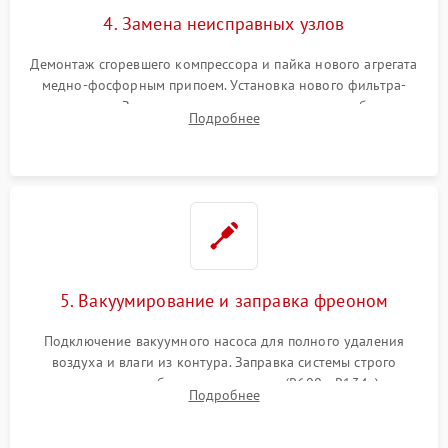
4. Замена неисправных узлов
Демонтаж сгоревшего компрессора и пайка нового агрегата
медно-фосфорным припоем. Установка нового фильтра-
осушителя. Замена изношенных вентиляторов обдува,
Подробнее
сломанных заслонок или поврежденных дверных петель.
5. Вакуумирование и заправка фреоном
Подключение вакуумного насоса для полного удаления
воздуха и влаги из контура. Заправка системы строго
дозированным объемом хладагента (R600a, R134a) по
Подробнее
электронным весам. Контроль рабочего давления в системе.