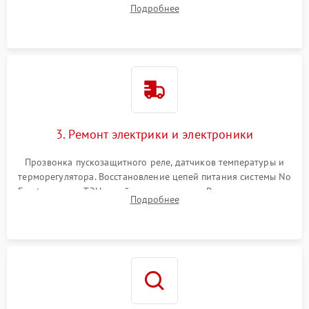
течеискателем. Демонтаж старого фильтра-осушителя и
Подробнее
продувка капиллярной трубки для устранения засоров.
3. Ремонт электрики и электроники
Прозвонка пускозащитного реле, датчиков температуры и
терморегулятора. Восстановление цепей питания системы No
Frost, включая ТЭН оттайки и вентилятор. Ремонт или замена
Подробнее
платы управления при сбоях алгоритмов.