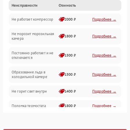
Неисправности
Стоимость
Механика
Не работает компрессор
2000 ₽
Подробнее →
Электропитание
Не морозит морозильная
Дренаж
1800 ₽
Подробнее →
камера
Оттайка
Постоянно работает и не
1500 ₽
Подробнее →
отключается
Программное обеспечение
Образование льда в
1500 ₽
Подробнее →
холодильной камере
Не горит свет внутри
1400 ₽
Подробнее →
Поломка термостата
1800 ₽
Подробнее →
Не работает вентилятор
1800 ₽
Подробнее →