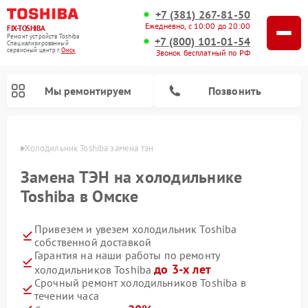
+7 (381) 267-81-50
Ежедневно, с 10:00 до 20:00
FIX-TOSHIBA
Ремонт устройств Toshiba
+7 (800) 101-01-54
Специализированный
cервисный центр г.
Омск
Звонок бесплатный по РФ
Мы ремонтируем
Позвонить
Омске
Холодильник Toshiba замена тэн
Замена ТЭН на холодильнике
Toshiba в Омске
Привезем и увезем холодильник Toshiba
собственной доставкой
Гарантия на наши работы по ремонту
до 3-х лет
холодильников Toshiba
Ремонт микроволновых печей Toshiba
Ремонт стиральных машин Toshiba
Ремонт посудомоечных машин Toshiba
Срочный ремонт холодильников Toshiba в
течении часа