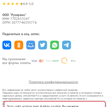
4.9-5.0
ООО "Русервис"
ИНН 7702633247
ОГРН 1077746335776
Поделиться в соц. сетях:
Мы принимаем
все формы оплаты
Политика конфиденциальности
Вся информация на сайте носит исключительно справочный характер.
Товарные знаки используются исключительно для описания устройств, в отношении которых
сервисные центры oms.toshiba-fix.ru предоставляют услуги по ремонту. Услуги оказываются в
неавторизованных сервисных центрах oms.toshiba-fix.ru, которые не связаны с
правообладателями товарных знаков или их официальными представителями.
Ремонт осуществляется для устройств, уже введенных в гражданский оборот в соответствии
Этот сайт использует файлы cookie. Вы можете