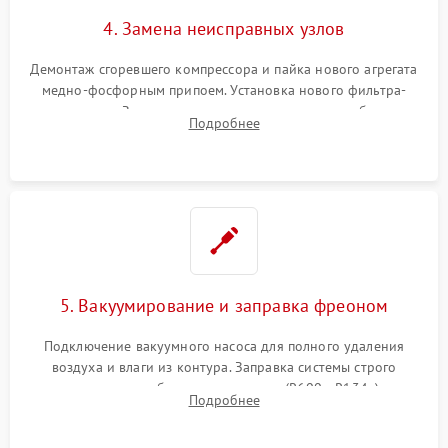
4. Замена неисправных узлов
Демонтаж сгоревшего компрессора и пайка нового агрегата
медно-фосфорным припоем. Установка нового фильтра-
осушителя. Замена изношенных вентиляторов обдува,
Подробнее
сломанных заслонок или поврежденных дверных петель.
5. Вакуумирование и заправка фреоном
Подключение вакуумного насоса для полного удаления
воздуха и влаги из контура. Заправка системы строго
дозированным объемом хладагента (R600a, R134a) по
Подробнее
электронным весам. Контроль рабочего давления в системе.