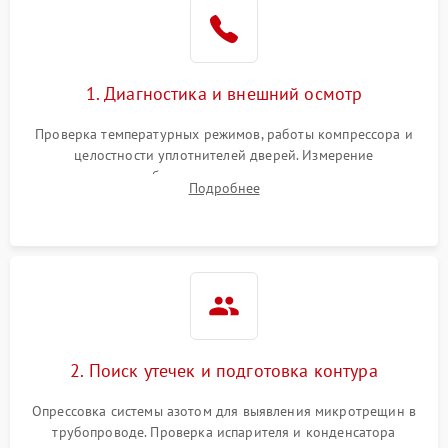
Образование конденсата
1800 ₽
Подробнее →
на стенках
Сбой в работе инвертора
2100 ₽
Подробнее →
1. Диагностика и внешний осмотр
Запах горелого при
2000 ₽
Подробнее →
Проверка температурных режимов, работы компрессора и
работе
целостности уплотнителей дверей. Измерение
сопротивления обмоток мотора, проверка термостата и
Не включается
Подробнее
1000 ₽
Подробнее →
считывание кодов ошибок с электронного дисплея.
холодильник
Проблемы с системой
автоматической
1800 ₽
Подробнее →
разморозки
2. Поиск утечек и подготовка контура
Опрессовка системы азотом для выявления микротрещин в
трубопроводе. Проверка испарителя и конденсатора