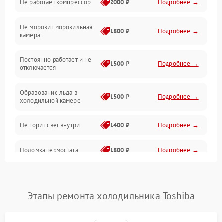
Не работает компрессор
2000 ₽
Подробнее →
Электропитание
Не морозит морозильная
Дренаж
1800 ₽
Подробнее →
камера
Оттайка
Постоянно работает и не
1500 ₽
Подробнее →
отключается
Программное обеспечение
Образование льда в
1500 ₽
Подробнее →
холодильной камере
Не горит свет внутри
1400 ₽
Подробнее →
Поломка термостата
1800 ₽
Подробнее →
Не работает вентилятор
1800 ₽
Подробнее →
Этапы ремонта холодильника Toshiba
Поломка системы No Frost
2600 ₽
Подробнее →