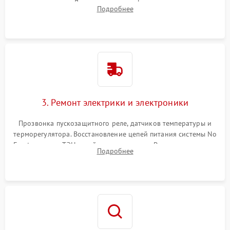
течеискателем. Демонтаж старого фильтра-осушителя и
Подробнее
продувка капиллярной трубки для устранения засоров.
3. Ремонт электрики и электроники
Прозвонка пускозащитного реле, датчиков температуры и
терморегулятора. Восстановление цепей питания системы No
Frost, включая ТЭН оттайки и вентилятор. Ремонт или замена
Подробнее
платы управления при сбоях алгоритмов.