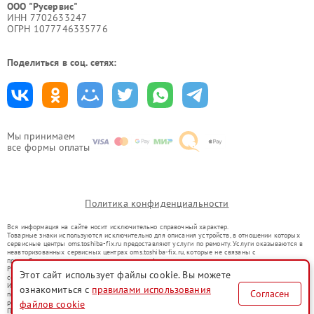
ООО "Русервис"
ИНН 7702633247
ОГРН 1077746335776
Поделиться в соц. сетях:
Мы принимаем
все формы оплаты
Политика конфиденциальности
Вся информация на сайте носит исключительно справочный характер.
Товарные знаки используются исключительно для описания устройств, в отношении которых
сервисные центры oms.toshiba-fix.ru предоставляют услуги по ремонту. Услуги оказываются в
неавторизованных сервисных центрах oms.toshiba-fix.ru, которые не связаны с
правообладателями товарных знаков или их официальными представителями.
Ремонт осуществляется для устройств, уже введенных в гражданский оборот в соответствии
Этот сайт использует файлы cookie. Вы можете
со статьей 1487 ГК РФ.
Использование товарных знаков не преследует цели индивидуализации услуг или введения
ознакомиться с
правилами использования
Согласен
потребителей в заблуждение, а служит для информирования о предоставляемых услугах по
ремонту техники указанных брендов.
файлов cookie
Представленная на сайте информация не является публичной офертой, определяемой