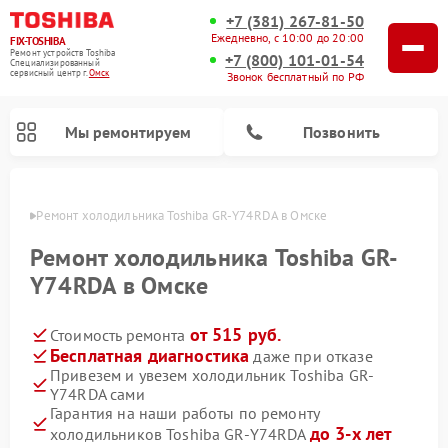
+7 (381) 267-81-50
Ежедневно, с 10:00 до 20:00
FIX-TOSHIBA
Ремонт устройств Toshiba
+7 (800) 101-01-54
Специализированный
cервисный центр г.
Омск
Звонок бесплатный по РФ
Мы ремонтируем
Позвонить
Омске
Ремонт холодильника Toshiba GR-Y74RDA в Омске
Ремонт холодильника Toshiba GR-
Y74RDA в Омске
от 515 руб.
Стоимость ремонта
Бесплатная диагностика
даже при отказе
Привезем и увезем холодильник Toshiba GR-
Y74RDA сами
Ремонт микроволновых печей Toshiba
Ремонт стиральных машин Toshiba
Ремонт посудомоечных машин Toshiba
Гарантия на наши работы по ремонту
до 3-х лет
холодильников Toshiba GR-Y74RDA