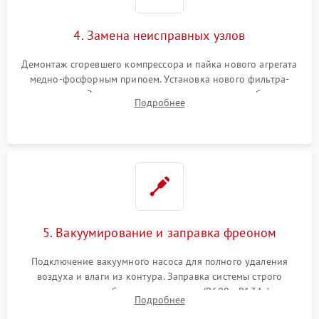
4. Замена неисправных узлов
Демонтаж сгоревшего компрессора и пайка нового агрегата
медно-фосфорным припоем. Установка нового фильтра-
осушителя. Замена изношенных вентиляторов обдува,
Подробнее
сломанных заслонок или поврежденных дверных петель.
5. Вакуумирование и заправка фреоном
Подключение вакуумного насоса для полного удаления
воздуха и влаги из контура. Заправка системы строго
дозированным объемом хладагента (R600a, R134a) по
Подробнее
электронным весам. Контроль рабочего давления в системе.