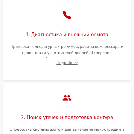
Образование конденсата
1800 ₽
Подробнее →
на стенках
Сбой в работе инвертора
2100 ₽
Подробнее →
1. Диагностика и внешний осмотр
Запах горелого при
2000 ₽
Подробнее →
Проверка температурных режимов, работы компрессора и
работе
целостности уплотнителей дверей. Измерение
сопротивления обмоток мотора, проверка термостата и
Не включается
Подробнее
1000 ₽
Подробнее →
считывание кодов ошибок с электронного дисплея.
холодильник
Проблемы с системой
автоматической
1800 ₽
Подробнее →
разморозки
2. Поиск утечек и подготовка контура
Опрессовка системы азотом для выявления микротрещин в