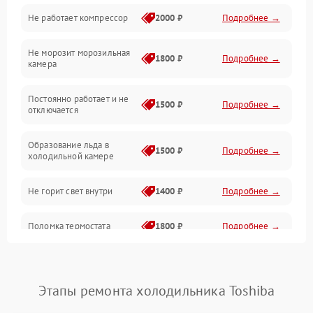
Не работает компрессор
2000 ₽
Подробнее →
Электропитание
Не морозит морозильная
Дренаж
1800 ₽
Подробнее →
камера
Оттайка
Постоянно работает и не
1500 ₽
Подробнее →
отключается
Программное обеспечение
Образование льда в
1500 ₽
Подробнее →
холодильной камере
Не горит свет внутри
1400 ₽
Подробнее →
Поломка термостата
1800 ₽
Подробнее →
Не работает вентилятор
1800 ₽
Подробнее →
Этапы ремонта холодильника Toshiba
Поломка системы No Frost
2600 ₽
Подробнее →