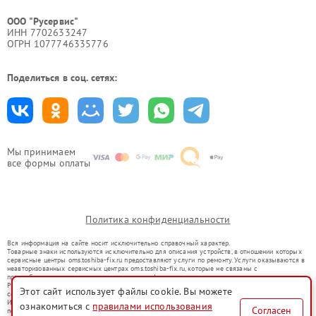
ООО "Русервис"
ИНН 7702633247
ОГРН 1077746335776
Поделиться в соц. сетях:
Мы принимаем
все формы оплаты
Политика конфиденциальности
Вся информация на сайте носит исключительно справочный характер.
Товарные знаки используются исключительно для описания устройств, в отношении которых
сервисные центры oms.toshiba-fix.ru предоставляют услуги по ремонту. Услуги оказываются в
неавторизованных сервисных центрах oms.toshiba-fix.ru, которые не связаны с
правообладателями товарных знаков или их официальными представителями.
Ремонт осуществляется для устройств, уже введенных в гражданский оборот в соответствии
Этот сайт использует файлы cookie. Вы можете
со статьей 1487 ГК РФ.
Использование товарных знаков не преследует цели индивидуализации услуг или введения
ознакомиться с
правилами использования
Согласен
потребителей в заблуждение, а служит для информирования о предоставляемых услугах по