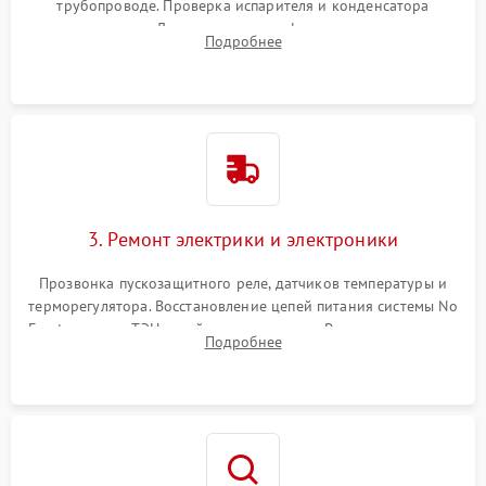
трубопроводе. Проверка испарителя и конденсатора
течеискателем. Демонтаж старого фильтра-осушителя и
Подробнее
продувка капиллярной трубки для устранения засоров.
3. Ремонт электрики и электроники
Прозвонка пускозащитного реле, датчиков температуры и
терморегулятора. Восстановление цепей питания системы No
Frost, включая ТЭН оттайки и вентилятор. Ремонт или замена
Подробнее
платы управления при сбоях алгоритмов.