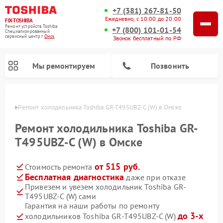
+7 (381) 267-81-50
Ежедневно, с 10:00 до 20:00
FIX-TOSHIBA
Ремонт устройств Toshiba
+7 (800) 101-01-54
Специализированный
cервисный центр г.
Омск
Звонок бесплатный по РФ
Мы ремонтируем
Позвонить
Омске
Ремонт холодильника Toshiba GR-T495UBZ-C (W) в Омске
Ремонт холодильника Toshiba GR-
T495UBZ-C (W) в Омске
от 515 руб.
Стоимость ремонта
Бесплатная диагностика
даже при отказе
Привезем и увезем холодильник Toshiba GR-
T495UBZ-C (W) сами
Ремонт микроволновых печей Toshiba
Ремонт стиральных машин Toshiba
Ремонт посудомоечных машин Toshiba
Гарантия на наши работы по ремонту
до 3-х
холодильников Toshiba GR-T495UBZ-C (W)