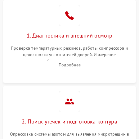
Образование конденсата
1800 ₽
Подробнее →
на стенках
Сбой в работе инвертора
2100 ₽
Подробнее →
1. Диагностика и внешний осмотр
Запах горелого при
2000 ₽
Подробнее →
Проверка температурных режимов, работы компрессора и
работе
целостности уплотнителей дверей. Измерение
сопротивления обмоток мотора, проверка термостата и
Не включается
Подробнее
1000 ₽
Подробнее →
считывание кодов ошибок с электронного дисплея.
холодильник
Проблемы с системой
автоматической
1800 ₽
Подробнее →
разморозки
2. Поиск утечек и подготовка контура
Опрессовка системы азотом для выявления микротрещин в