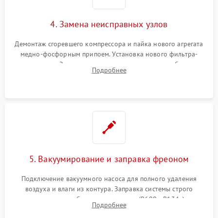
4. Замена неисправных узлов
Демонтаж сгоревшего компрессора и пайка нового агрегата
медно-фосфорным припоем. Установка нового фильтра-
осушителя. Замена изношенных вентиляторов обдува,
Подробнее
сломанных заслонок или поврежденных дверных петель.
5. Вакуумирование и заправка фреоном
Подключение вакуумного насоса для полного удаления
воздуха и влаги из контура. Заправка системы строго
дозированным объемом хладагента (R600a, R134a) по
Подробнее
электронным весам. Контроль рабочего давления в системе.