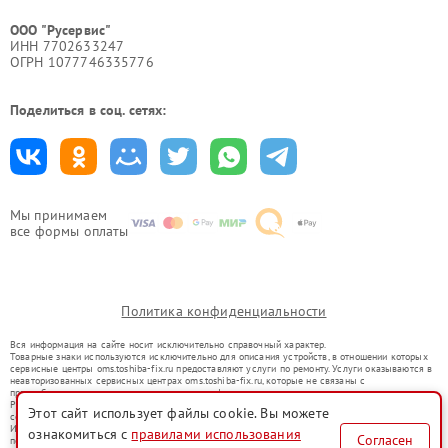
ООО "Русервис"
ИНН 7702633247
ОГРН 1077746335776
Поделиться в соц. сетях:
Мы принимаем
все формы оплаты
Политика конфиденциальности
Вся информация на сайте носит исключительно справочный характер.
Товарные знаки используются исключительно для описания устройств, в отношении которых
сервисные центры oms.toshiba-fix.ru предоставляют услуги по ремонту. Услуги оказываются в
неавторизованных сервисных центрах oms.toshiba-fix.ru, которые не связаны с
правообладателями товарных знаков или их официальными представителями.
Ремонт осуществляется для устройств, уже введенных в гражданский оборот в соответствии
Этот сайт использует файлы cookie. Вы можете
со статьей 1487 ГК РФ.
Использование товарных знаков не преследует цели индивидуализации услуг или введения
ознакомиться с
правилами использования
Согласен
потребителей в заблуждение, а служит для информирования о предоставляемых услугах по