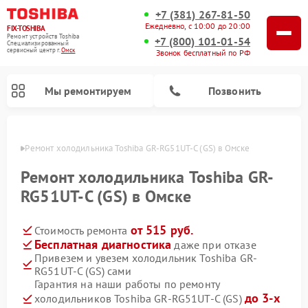
+7 (381) 267-81-50
Ежедневно, с 10:00 до 20:00
FIX-TOSHIBA
Ремонт устройств Toshiba
+7 (800) 101-01-54
Специализированный
cервисный центр г.
Омск
Звонок бесплатный по РФ
Мы ремонтируем
Позвонить
Омске
Ремонт холодильника Toshiba GR-RG51UT-C (GS) в Омске
Ремонт холодильника Toshiba GR-
RG51UT-C (GS) в Омске
от 515 руб.
Стоимость ремонта
Бесплатная диагностика
даже при отказе
Привезем и увезем холодильник Toshiba GR-
RG51UT-C (GS) сами
Ремонт микроволновых печей Toshiba
Ремонт стиральных машин Toshiba
Ремонт посудомоечных машин Toshiba
Гарантия на наши работы по ремонту
до 3-х
холодильников Toshiba GR-RG51UT-C (GS)