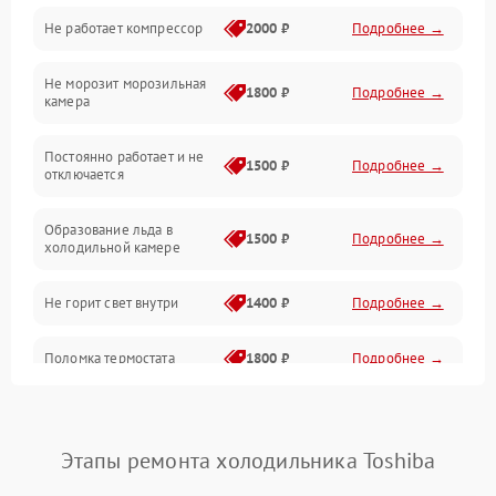
Не работает компрессор
2000 ₽
Подробнее →
Электропитание
Не морозит морозильная
Дренаж
1800 ₽
Подробнее →
камера
Оттайка
Постоянно работает и не
1500 ₽
Подробнее →
отключается
Программное обеспечение
Образование льда в
1500 ₽
Подробнее →
холодильной камере
Не горит свет внутри
1400 ₽
Подробнее →
Поломка термостата
1800 ₽
Подробнее →
Не работает вентилятор
1800 ₽
Подробнее →
Этапы ремонта холодильника Toshiba
Поломка системы No Frost
2600 ₽
Подробнее →