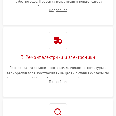
трубопроводе. Проверка испарителя и конденсатора
течеискателем. Демонтаж старого фильтра-осушителя и
Подробнее
продувка капиллярной трубки для устранения засоров.
3. Ремонт электрики и электроники
Прозвонка пускозащитного реле, датчиков температуры и
терморегулятора. Восстановление цепей питания системы No
Frost, включая ТЭН оттайки и вентилятор. Ремонт или замена
Подробнее
платы управления при сбоях алгоритмов.