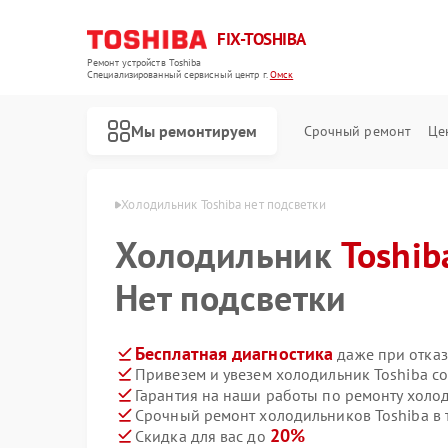
FIX-TOSHIBA
Ремонт устройств Toshiba
Специализированный cервисный центр г.
Омск
Мы ремонтируем
Срочный ремонт
Це
ков Toshiba в Омске
Холодильник Toshiba нет подсветки
Холодильник
Toshib
Нет подсветки
Бесплатная диагностика
даже при отказ
Привезем и увезем холодильник Toshiba с
Гарантия на наши работы по ремонту холо
Срочный ремонт холодильников Toshiba в 
20%
Скидка для вас до
Ремонт микроволновых печей Toshiba
Ремонт стиральных машин Toshiba
Ремонт посудомоечных машин Toshiba
Ремонт кондиционеров Toshiba