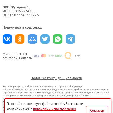
ООО "Русервис"
ИНН 7702633247
ОГРН 1077746335776
Поделиться в соц. сетях:
Мы принимаем
все формы оплаты
Политика конфиденциальности
Вся информация на сайте носит исключительно справочный характер.
Товарные знаки используются исключительно для описания устройств, в отношении которых
сервисные центры oms.toshiba-fix.ru предоставляют услуги по ремонту. Услуги оказываются в
неавторизованных сервисных центрах oms.toshiba-fix.ru, которые не связаны с
правообладателями товарных знаков или их официальными представителями.
Ремонт осуществляется для устройств, уже введенных в гражданский оборот в соответствии
Этот сайт использует файлы cookie. Вы можете
со статьей 1487 ГК РФ.
Использование товарных знаков не преследует цели индивидуализации услуг или введения
ознакомиться с
правилами использования
Согласен
потребителей в заблуждение, а служит для информирования о предоставляемых услугах по