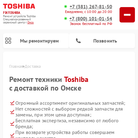
+7 (381) 267-81-50
Ежедневно, с 10:00 до 20:00
FIX-TOSHIBA
Ремонт устройств Toshiba
+7 (800) 101-01-54
Специализированный
cервисный центр г.
Омск
Звонок бесплатный по РФ
Мы ремонтируем
Позвонить
Главная
Доставка
Ремонт техники
Toshiba
с доставкой по Омске
Огромный ассортимент оригинальных запчастей;
Нет сложностей с выбором редкой запчасти для
замены, при этом цена доступная;
Бесплатная экспертиза, независимо от любого
Ремонт посудомоечных машин Toshiba
Ремонт микроволновых печей Toshiba
Ремонт стиральных машин Toshiba
бренда;
При возврате устройства работы совершаем